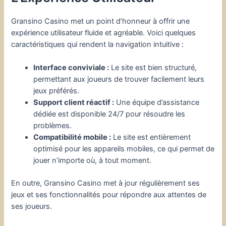
Gransino Casino met un point d’honneur à offrir une
expérience utilisateur fluide et agréable. Voici quelques
caractéristiques qui rendent la navigation intuitive :
Interface conviviale :
Le site est bien structuré,
permettant aux joueurs de trouver facilement leurs
jeux préférés.
Support client réactif :
Une équipe d’assistance
dédiée est disponible 24/7 pour résoudre les
problèmes.
Compatibilité mobile :
Le site est entièrement
optimisé pour les appareils mobiles, ce qui permet de
jouer n’importe où, à tout moment.
En outre, Gransino Casino met à jour régulièrement ses
jeux et ses fonctionnalités pour répondre aux attentes de
ses joueurs.