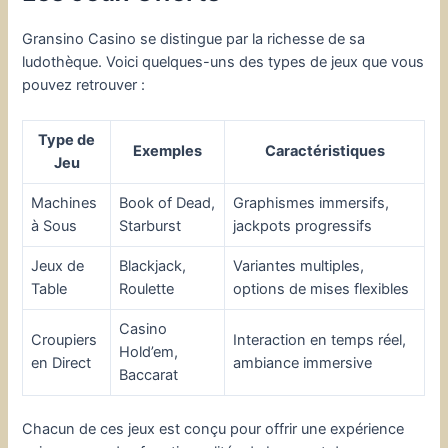
Gransino Casino se distingue par la richesse de sa
ludothèque. Voici quelques-uns des types de jeux que vous
pouvez retrouver :
Type de
Exemples
Caractéristiques
Jeu
Machines
Book of Dead,
Graphismes immersifs,
à Sous
Starburst
jackpots progressifs
Jeux de
Blackjack,
Variantes multiples,
Table
Roulette
options de mises flexibles
Casino
Croupiers
Interaction en temps réel,
Hold’em,
en Direct
ambiance immersive
Baccarat
Chacun de ces jeux est conçu pour offrir une expérience