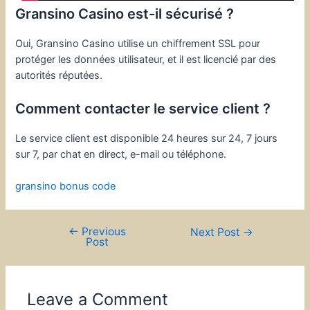
Gransino Casino est-il sécurisé ?
Oui, Gransino Casino utilise un chiffrement SSL pour
protéger les données utilisateur, et il est licencié par des
autorités réputées.
Comment contacter le service client ?
Le service client est disponible 24 heures sur 24, 7 jours
sur 7, par chat en direct, e-mail ou téléphone.
gransino bonus code
←
Previous
Post
Next Post
→
Post
navigation
Leave a Comment