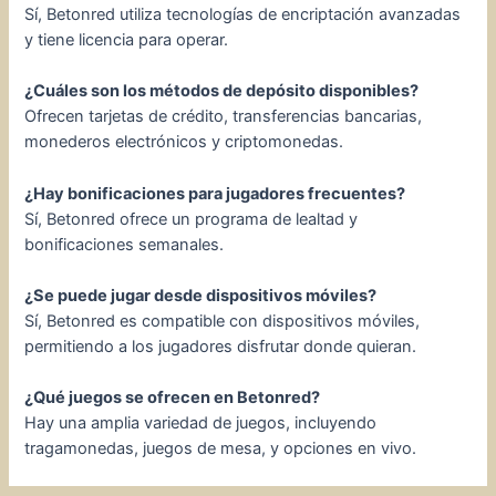
Sí, Betonred utiliza tecnologías de encriptación avanzadas
y tiene licencia para operar.
¿Cuáles son los métodos de depósito disponibles?
Ofrecen tarjetas de crédito, transferencias bancarias,
monederos electrónicos y criptomonedas.
¿Hay bonificaciones para jugadores frecuentes?
Sí, Betonred ofrece un programa de lealtad y
bonificaciones semanales.
¿Se puede jugar desde dispositivos móviles?
Sí, Betonred es compatible con dispositivos móviles,
permitiendo a los jugadores disfrutar donde quieran.
¿Qué juegos se ofrecen en Betonred?
Hay una amplia variedad de juegos, incluyendo
tragamonedas, juegos de mesa, y opciones en vivo.