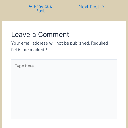
←
Previous
Post
Next Post
→
Post
navigation
Leave a Comment
Your email address will not be published.
Required
fields are marked
*
Type
here..