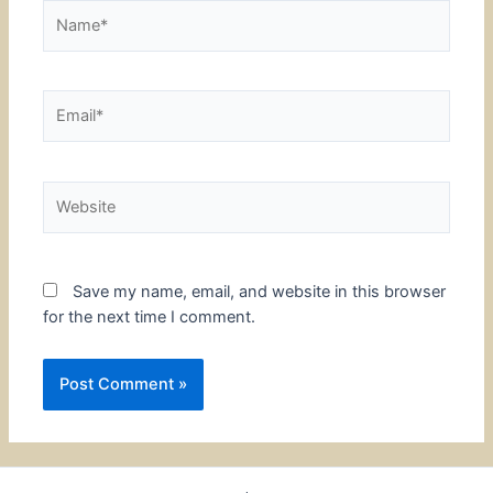
Name*
Email*
Website
Save my name, email, and website in this browser
for the next time I comment.