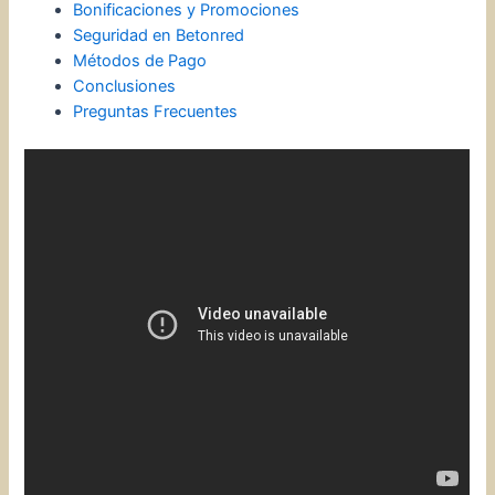
Bonificaciones y Promociones
Seguridad en Betonred
Métodos de Pago
Conclusiones
Preguntas Frecuentes