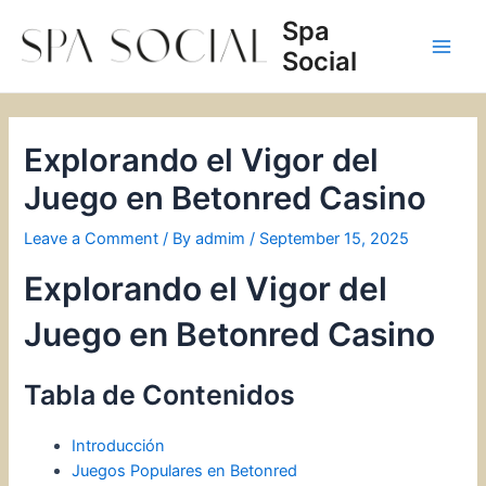
Skip
Spa
to
Social
content
Main
Men
Explorando el Vigor del
Juego en Betonred Casino
Leave a Comment
/ By
admim
/
September 15, 2025
Explorando el Vigor del
Juego en Betonred Casino
Tabla de Contenidos
Introducción
Juegos Populares en Betonred