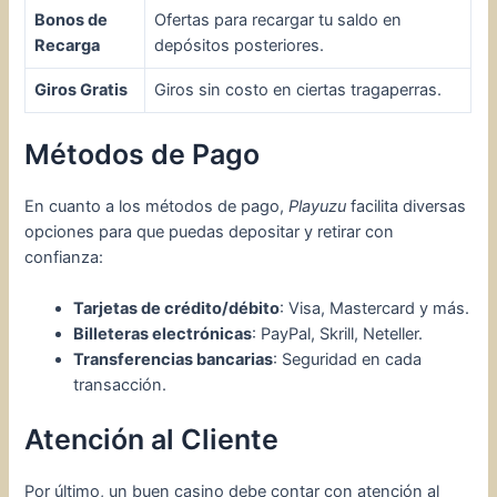
Bonos de
Ofertas para recargar tu saldo en
Recarga
depósitos posteriores.
Giros Gratis
Giros sin costo en ciertas tragaperras.
Métodos de Pago
En cuanto a los métodos de pago,
Playuzu
facilita diversas
opciones para que puedas depositar y retirar con
confianza:
Tarjetas de crédito/débito
: Visa, Mastercard y más.
Billeteras electrónicas
: PayPal, Skrill, Neteller.
Transferencias bancarias
: Seguridad en cada
transacción.
Atención al Cliente
Por último, un buen casino debe contar con atención al