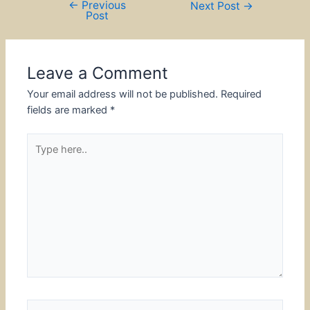
←
Previous
Post
Next Post
→
Post
navigation
Leave a Comment
Your email address will not be published.
Required
fields are marked
*
Type
here..
Name*