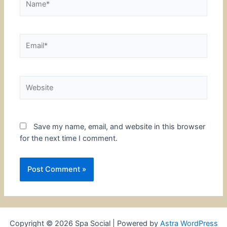
Email*
Website
Save my name, email, and website in this browser
for the next time I comment.
Copyright © 2026 Spa Social | Powered by
Astra WordPress