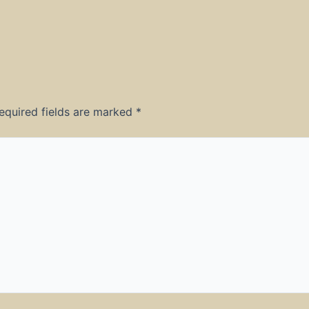
equired fields are marked
*