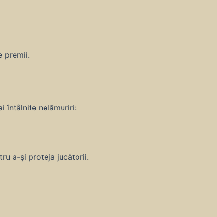
e premii.
 întâlnite nelămuriri:
u a-și proteja jucătorii.