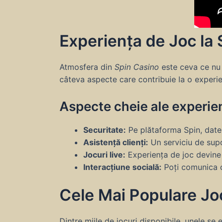
Experiența de Joc la
Atmosfera din
Spin Casino
este ceva ce nu t
câteva aspecte care contribuie la o experie
Aspecte cheie ale experien
Securitate:
Pe plătaforma Spin, datel
Asistență clienți:
Un serviciu de supo
Jocuri live:
Experiența de joc devine ș
Interacțiune socială:
Poți comunica cu
Cele Mai Populare Jo
Dintre miile de jocuri disponibile, unele se e