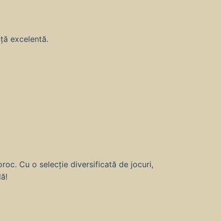
nță excelentă.
roc. Cu o selecție diversificată de jocuri,
ă!