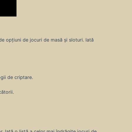
e opțiuni de jocuri de masă și sloturi. Iată
ii de criptare.
ătorii.
r. Iată o listă a celor mai îndrăgite jocuri de