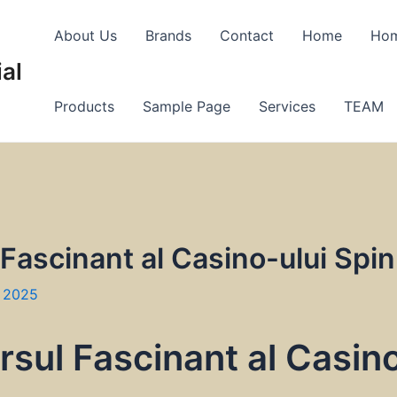
About Us
Brands
Contact
Home
Ho
al
Products
Sample Page
Services
TEAM
 Fascinant al Casino-ului Spin
, 2025
rsul Fascinant al Casino