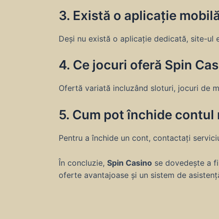
3. Există o aplicație mobil
Deși nu există o aplicație dedicată, site-ul
4. Ce jocuri oferă Spin Ca
Ofertă variată incluzând sloturi, jocuri de m
5. Cum pot închide contul
Pentru a închide un cont, contactați serviciu
În concluzie,
Spin Casino
se dovedește a fi 
oferte avantajoase și un sistem de asistenț