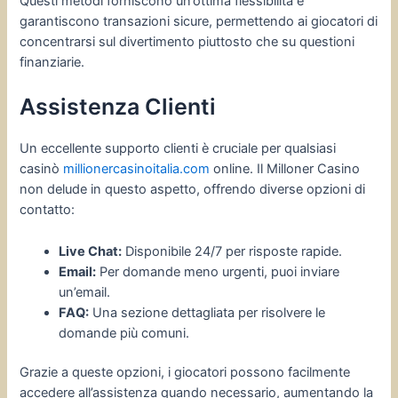
Questi metodi forniscono un’ottima flessibilità e
garantiscono transazioni sicure, permettendo ai giocatori di
concentrarsi sul divertimento piuttosto che su questioni
finanziarie.
Assistenza Clienti
Un eccellente supporto clienti è cruciale per qualsiasi
casinò
millionercasinoitalia.com
online. Il Milloner Casino
non delude in questo aspetto, offrendo diverse opzioni di
contatto:
Live Chat:
Disponibile 24/7 per risposte rapide.
Email:
Per domande meno urgenti, puoi inviare
un’email.
FAQ:
Una sezione dettagliata per risolvere le
domande più comuni.
Grazie a queste opzioni, i giocatori possono facilmente
accedere all’assistenza quando necessario, aumentando la