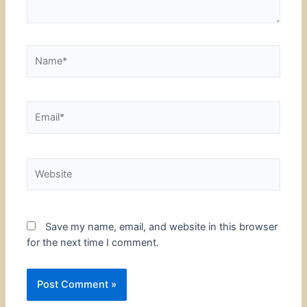
Name*
Email*
Website
Save my name, email, and website in this browser
for the next time I comment.