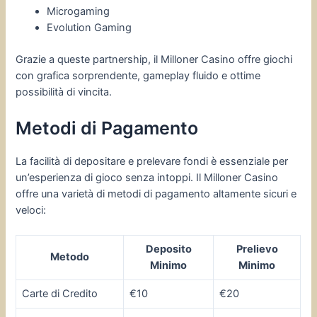
Microgaming
Evolution Gaming
Grazie a queste partnership, il Milloner Casino offre giochi
con grafica sorprendente, gameplay fluido e ottime
possibilità di vincita.
Metodi di Pagamento
La facilità di depositare e prelevare fondi è essenziale per
un’esperienza di gioco senza intoppi. Il Milloner Casino
offre una varietà di metodi di pagamento altamente sicuri e
veloci:
Deposito
Prelievo
Metodo
Minimo
Minimo
Carte di Credito
€10
€20