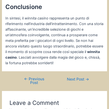
Conclusione
In sintesi, il
winnita casino
rappresenta un punto di
riferimento nell’industria dell’intrattenimento. Con una storia
affascinante, un’incredibile selezione di giochi e
un’atmosfera coinvolgente, continua a prosperare come
meta preferita per i giocatori di ogni livello. Se non hai
ancora visitato questo luogo straordinario, potrebbe essere
il momento di scoprire cosa rende così speciale il
winnita
casino
. Lasciati avvolgere dalla magia del gioco e, chissà,
la fortuna potrebbe sorriderti!
←
Previous
Post
Next Post
→
Post
navigation
Leave a Comment