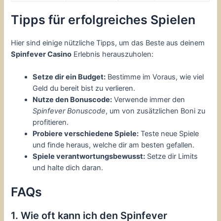
Tipps für erfolgreiches Spielen
Hier sind einige nützliche Tipps, um das Beste aus deinem
Spinfever Casino
Erlebnis herauszuholen:
Setze dir ein Budget:
Bestimme im Voraus, wie viel
Geld du bereit bist zu verlieren.
Nutze den Bonuscode:
Verwende immer den
Spinfever Bonuscode
, um von zusätzlichen Boni zu
profitieren.
Probiere verschiedene Spiele:
Teste neue Spiele
und finde heraus, welche dir am besten gefallen.
Spiele verantwortungsbewusst:
Setze dir Limits
und halte dich daran.
FAQs
1. Wie oft kann ich den Spinfever