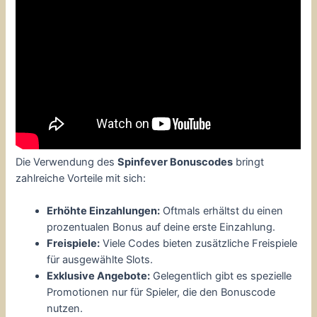
Die Verwendung des
Spinfever Bonuscodes
bringt
zahlreiche Vorteile mit sich:
Erhöhte Einzahlungen:
Oftmals erhältst du einen
prozentualen Bonus auf deine erste Einzahlung.
Freispiele:
Viele Codes bieten zusätzliche Freispiele
für ausgewählte Slots.
Exklusive Angebote:
Gelegentlich gibt es spezielle
Promotionen nur für Spieler, die den Bonuscode
nutzen.