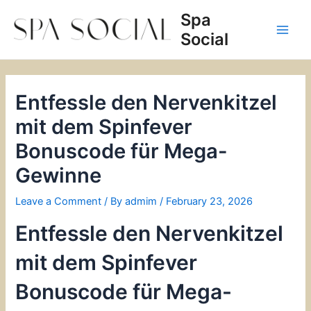
Skip
Spa
to
Social
content
Main
Men
Entfessle den Nervenkitzel
mit dem Spinfever
Bonuscode für Mega-
Gewinne
Leave a Comment
/ By
admim
/
February 23, 2026
Entfessle den Nervenkitzel
mit dem Spinfever
Bonuscode für Mega-