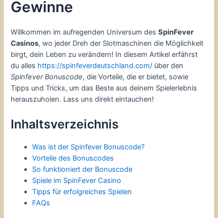
Gewinne
Willkommen im aufregenden Universum des
SpinFever
Casinos
, wo jeder Dreh der Slotmaschinen die Möglichkeit
birgt, dein Leben zu verändern! In diesem Artikel erfährst
du alles
https://spinfeverdeutschland.com/
über den
Spinfever Bonuscode
, die Vorteile, die er bietet, sowie
Tipps und Tricks, um das Beste aus deinem Spielerlebnis
herauszuholen. Lass uns direkt eintauchen!
Inhaltsverzeichnis
Was ist der Spinfever Bonuscode?
Vorteile des Bonuscodes
So funktioniert der Bonuscode
Spiele im SpinFever Casino
Tipps für erfolgreiches Spielen
FAQs