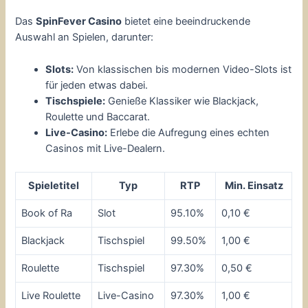
Das
SpinFever Casino
bietet eine beeindruckende
Auswahl an Spielen, darunter:
Slots:
Von klassischen bis modernen Video-Slots ist
für jeden etwas dabei.
Tischspiele:
Genieße Klassiker wie Blackjack,
Roulette und Baccarat.
Live-Casino:
Erlebe die Aufregung eines echten
Casinos mit Live-Dealern.
Spieletitel
Typ
RTP
Min. Einsatz
Book of Ra
Slot
95.10%
0,10 €
Blackjack
Tischspiel
99.50%
1,00 €
Roulette
Tischspiel
97.30%
0,50 €
Live Roulette
Live-Casino
97.30%
1,00 €