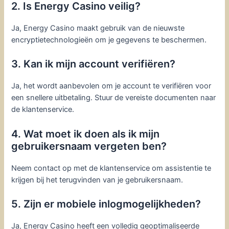
2. Is Energy Casino veilig?
Ja, Energy Casino maakt gebruik van de nieuwste
encryptietechnologieën om je gegevens te beschermen.
3. Kan ik mijn account verifiëren?
Ja, het wordt aanbevolen om je account te verifiëren voor
een snellere uitbetaling. Stuur de vereiste documenten naar
de klantenservice.
4. Wat moet ik doen als ik mijn
gebruikersnaam vergeten ben?
Neem contact op met de klantenservice om assistentie te
krijgen bij het terugvinden van je gebruikersnaam.
5. Zijn er mobiele inlogmogelijkheden?
Ja, Energy Casino heeft een volledig geoptimaliseerde