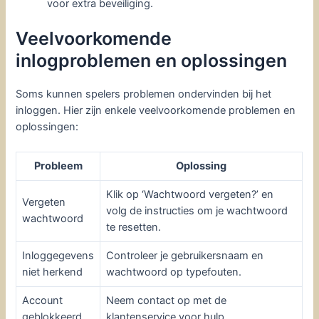
voor extra beveiliging.
Veelvoorkomende
inlogproblemen en oplossingen
Soms kunnen spelers problemen ondervinden bij het
inloggen. Hier zijn enkele veelvoorkomende problemen en
oplossingen:
Probleem
Oplossing
Klik op ‘Wachtwoord vergeten?’ en
Vergeten
volg de instructies om je wachtwoord
wachtwoord
te resetten.
Inloggegevens
Controleer je gebruikersnaam en
niet herkend
wachtwoord op typefouten.
Account
Neem contact op met de
geblokkeerd
klantenservice voor hulp.