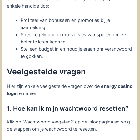
enkele handige tips:
Profiteer van bonussen en promoties bij je
aanmelding.
Speel regelmatig demo-versies van spellen om ze
beter te leren kennen.
Stel een budget in en houd je eraan om verantwoord
te gokken.
Veelgestelde vragen
Hier zijn enkele veelgestelde vragen over de
energy casino
login
en meer:
1. Hoe kan ik mijn wachtwoord resetten?
Klik op ‘Wachtwoord vergeten?’ op de inlogpagina en volg
de stappen om je wachtwoord te resetten.