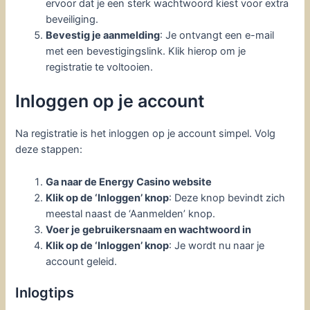
ervoor dat je een sterk wachtwoord kiest voor extra
beveiliging.
Bevestig je aanmelding
: Je ontvangt een e-mail
met een bevestigingslink. Klik hierop om je
registratie te voltooien.
Inloggen op je account
Na registratie is het inloggen op je account simpel. Volg
deze stappen:
Ga naar de Energy Casino website
Klik op de ‘Inloggen’ knop
: Deze knop bevindt zich
meestal naast de ‘Aanmelden’ knop.
Voer je gebruikersnaam en wachtwoord in
Klik op de ‘Inloggen’ knop
: Je wordt nu naar je
account geleid.
Inlogtips