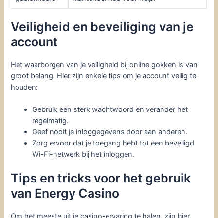
Veiligheid en beveiliging van je
account
Het waarborgen van je veiligheid bij online gokken is van
groot belang. Hier zijn enkele tips om je account veilig te
houden:
Gebruik een sterk wachtwoord en verander het
regelmatig.
Geef nooit je inloggegevens door aan anderen.
Zorg ervoor dat je toegang hebt tot een beveiligd
Wi-Fi-netwerk bij het inloggen.
Tips en tricks voor het gebruik
van Energy Casino
Om het meeste uit je casino-ervaring te halen, zijn hier