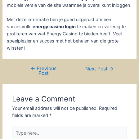
mobiele versie van de site waarmee je overal kunt inloggen.
Met deze informatie ben je goed uitgerust om een
succesvolle
energy casino login
te maken en volledig te
profiteren van wat Energy Casino te bieden heeft. Veel
speelplezier en succes met het behalen van die grote
winsten!
←
Previous
Post
Next Post
→
Post
navigation
Leave a Comment
Your email address will not be published.
Required
fields are marked
*
Type
here..