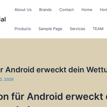
About Us
Brands
Contact
Home
Ho
al
Products
Sample Page
Services
TEAM
für Android erweckt dein Wet
0, 2026
on für Android erweckt 