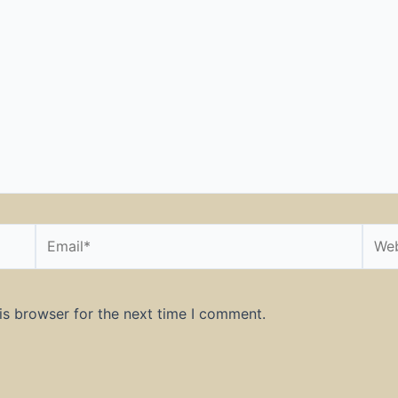
Email*
Webs
is browser for the next time I comment.