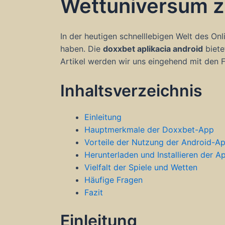
Wettuniversum 
In der heutigen schnelllebigen Welt des Onl
haben. Die
doxxbet aplikacia android
biete
Artikel werden wir uns eingehend mit den 
Inhaltsverzeichnis
Einleitung
Hauptmerkmale der Doxxbet-App
Vorteile der Nutzung der Android-A
Herunterladen und Installieren der A
Vielfalt der Spiele und Wetten
Häufige Fragen
Fazit
Einleitung