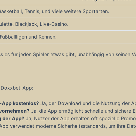
Basketball, Tennis, und viele weitere Sportarten.
ulette, Blackjack, Live-Casino.
 Fußballligen und Rennen.
ass es für jeden Spieler etwas gibt, unabhängig von seinen V
ur Doxxbet-App:
-App kostenlos?
Ja, der Download und die Nutzung der Ap
n vornehmen?
Ja, die App ermöglicht schnelle und sichere E
g der App?
Ja, Nutzer der App erhalten oft spezielle Promo
App verwendet moderne Sicherheitsstandards, um Ihre Dat