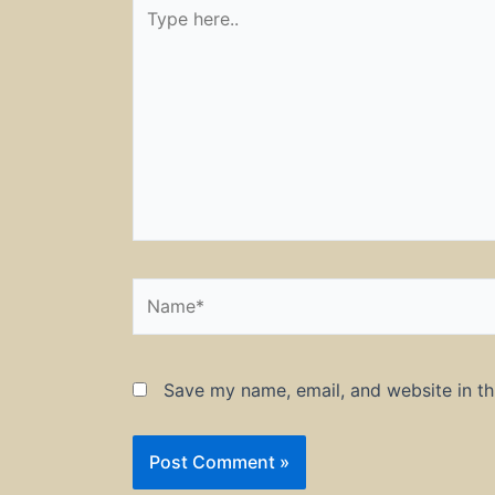
Type
here..
Name*
Save my name, email, and website in th