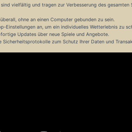
ind vielfältig und tragen zur Verbesserung des gesamten S
 überall, ohne an einen Computer gebunden zu sein.
p-Einstellungen an, um ein individuelles Wetterlebnis zu sc
ofortige Updates über neue Spiele und Angebote.
icherheitsprotokolle zum Schutz Ihrer Daten und Transak