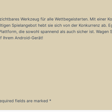
rzichtbares Werkzeug für alle Wettbegeisterten. Mit einer K
tigen Spielangebot hebt sie sich von der Konkurrenz ab. Ega
Plattform, die sowohl spannend als auch sicher ist. Wagen 
 Ihrem Android-Gerät!
equired fields are marked
*