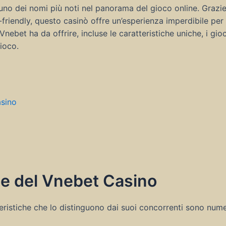
no dei nomi più noti nel panorama del gioco online. Grazie 
friendly, questo casinò offre un’esperienza imperdibile per 
ebet ha da offrire, incluse le caratteristiche uniche, i gioc
ioco.
asino
he del Vnebet Casino
teristiche che lo distinguono dai suoi concorrenti sono nume