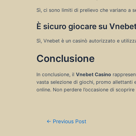
Sì, ci sono limiti di prelievo che variano a
È sicuro giocare su Vnebe
Sì, Vnebet è un casinò autorizzato e utilizz
Conclusione
In conclusione, il
Vnebet Casino
rappresent
vasta selezione di giochi, promo allettanti
online. Non perdere l’occasione di scoprire 
Post
←
Previous Post
navigation