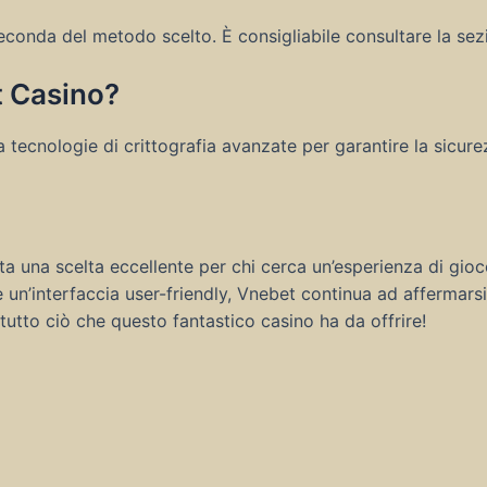
 seconda del metodo scelto. È consigliabile consultare la sez
t Casino?
a tecnologie di crittografia avanzate per garantire la sicurez
a una scelta eccellente per chi cerca un’esperienza di gioc
 e un’interfaccia user-friendly, Vnebet continua ad affermar
tutto ciò che questo fantastico casino ha da offrire!