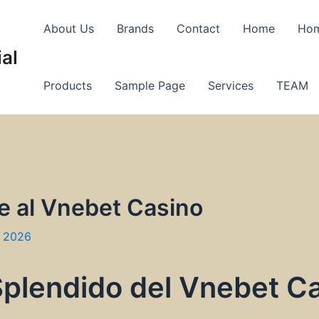
About Us
Brands
Contact
Home
Ho
al
Products
Sample Page
Services
TEAM
te al Vnebet Casino
, 2026
Splendido del Vnebet C