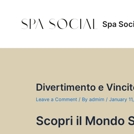
Skip
to
content
Spa Soci
Divertimento e Vinci
Leave a Comment
/ By
admim
/
January 11
Scopri il Mondo 