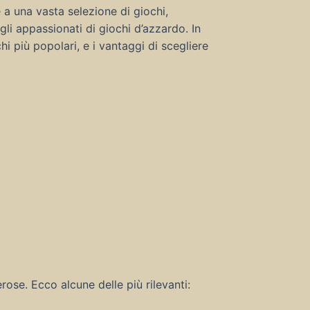
a una vasta selezione di giochi,
gli appassionati di giochi d’azzardo. In
hi più popolari, e i vantaggi di scegliere
rose. Ecco alcune delle più rilevanti: