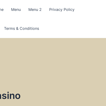
me
Menu
Menu 2
Privacy Policy
Terms & Conditions
asino