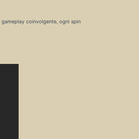
e gameplay coinvolgente, ogni spin