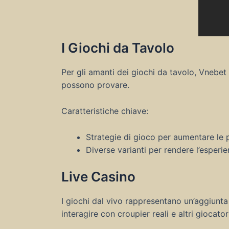
I Giochi da Tavolo
Per gli amanti dei giochi da tavolo, Vnebet o
possono provare.
Caratteristiche chiave:
Strategie di gioco per aumentare le pr
Diverse varianti per rendere l’esperi
Live Casino
I giochi dal vivo rappresentano un’aggiunta
interagire con croupier reali e altri giocator