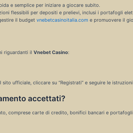
ida e semplice per iniziare a giocare subito.
oni flessibili per depositi e prelievi, inclusi i portafogli elet
estire il budget
vnebetcasinoitalia.com
e promuovere il gio
 riguardanti il
Vnebet Casino
:
sito ufficiale, cliccare su “Registrati” e seguire le istruzioni
gamento accettati?
, comprese carte di credito, bonifici bancari e portafogli 