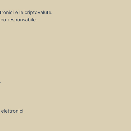
tronici e le criptovalute.
co responsabile.
.
elettronici.