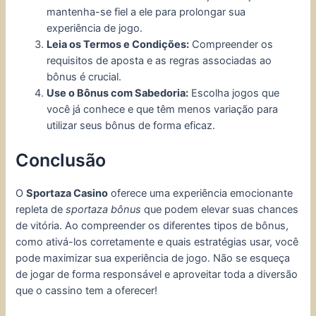
mantenha-se fiel a ele para prolongar sua
experiência de jogo.
Leia os Termos e Condições:
Compreender os
requisitos de aposta e as regras associadas ao
bônus é crucial.
Use o Bônus com Sabedoria:
Escolha jogos que
você já conhece e que têm menos variação para
utilizar seus bônus de forma eficaz.
Conclusão
O
Sportaza Casino
oferece uma experiência emocionante
repleta de
sportaza bônus
que podem elevar suas chances
de vitória. Ao compreender os diferentes tipos de bônus,
como ativá-los corretamente e quais estratégias usar, você
pode maximizar sua experiência de jogo. Não se esqueça
de jogar de forma responsável e aproveitar toda a diversão
que o cassino tem a oferecer!