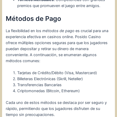
premios que promueven el juego entre amigos.
Métodos de Pago
La flexibilidad en los
métodos de pago
es crucial para una
experiencia efectiva en casinos online. Posido Casino
ofrece múltiples opciones seguras para que los jugadores
puedan depositar y retirar su dinero de manera
conveniente. A continuación, se enumeran algunos
métodos comunes:
Tarjetas de Crédito/Débito (Visa, Mastercard)
Billeteras Electrónicas (Skrill, Neteller)
Transferencias Bancarias
Criptomonedas (Bitcoin, Ethereum)
Cada uno de estos métodos se destaca por ser seguro y
rápido, permitiendo que los jugadores disfruten de su
tiempo sin preocupaciones.