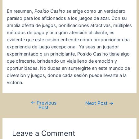
En resumen,
Posido Casino
se erige como un verdadero
paraíso para los aficionados a los juegos de azar. Con su
amplia oferta de juegos, bonificaciones atractivas, múltiples
métodos de pago y una gran atención al cliente, es
evidente que este casino entiende cómo proporcionar una
experiencia de juego excepcional. Ya seas un jugador
experimentado o un principiante, Posido Casino tiene algo
que ofrecerte, brindando un viaje lleno de emoción y
oportunidades. No dudes en sumergirte en este mundo de
diversión y juegos, donde cada sesión puede llevarte a la
victoria.
←
Previous
Post
Next Post
→
Post
navigation
Leave a Comment