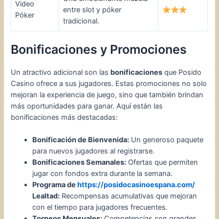
Video
entre slot y póker
Póker
tradicional.
Bonificaciones y Promociones
Un atractivo adicional son las
bonificaciones
que Posido
Casino ofrece a sus jugadores. Estas promociones no solo
mejoran la experiencia de juego, sino que también brindan
más oportunidades para ganar. Aquí están las
bonificaciones más destacadas:
Bonificación de Bienvenida:
Un generoso paquete
para nuevos jugadores al registrarse.
Bonificaciones Semanales:
Ofertas que permiten
jugar con fondos extra durante la semana.
Programa de
https://posidocasinoespana.com/
Lealtad:
Recompensas acumulativas que mejoran
con el tiempo para jugadores frecuentes.
Torneos Mensuales:
Competencias con grandes