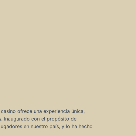
casino ofrece una experiencia única,
. Inaugurado con el propósito de
jugadores en nuestro país, y lo ha hecho