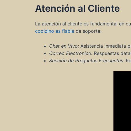
Atención al Cliente
La atención al cliente es fundamental en cu
coolzino es fiable
de soporte:
Chat en Vivo:
Asistencia inmediata pa
Correo Electrónico:
Respuestas detal
Sección de Preguntas Frecuentes:
Re