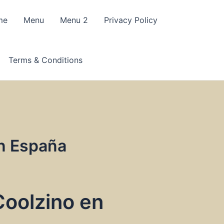
me
Menu
Menu 2
Privacy Policy
Terms & Conditions
n España
oolzino en