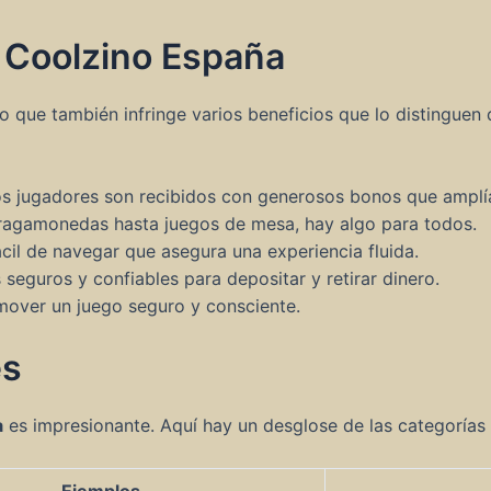
 Coolzino España
no que también infringe varios beneficios que lo distinguen 
 jugadores son recibidos con generosos bonos que amplían
agamonedas hasta juegos de mesa, hay algo para todos.
il de navegar que asegura una experiencia fluida.
eguros y confiables para depositar y retirar dinero.
over un juego seguro y consciente.
es
a
es impresionante. Aquí hay un desglose de las categorías 
Ejemplos