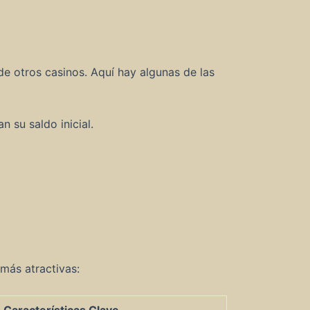
de otros casinos. Aquí hay algunas de las
 su saldo inicial.
más atractivas:
Características Clave