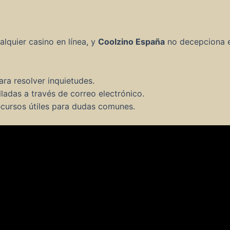
alquier casino en línea, y
Coolzino España
no decepciona e
ra resolver inquietudes.
ladas a través de correo electrónico.
cursos útiles para dudas comunes.