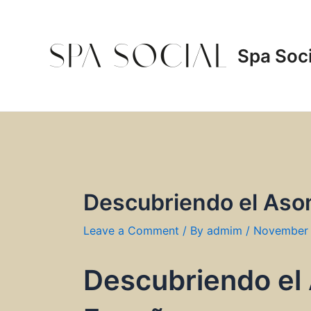
Skip
to
content
Spa Soci
Descubriendo el Aso
Leave a Comment
/ By
admim
/
November 
Descubriendo el