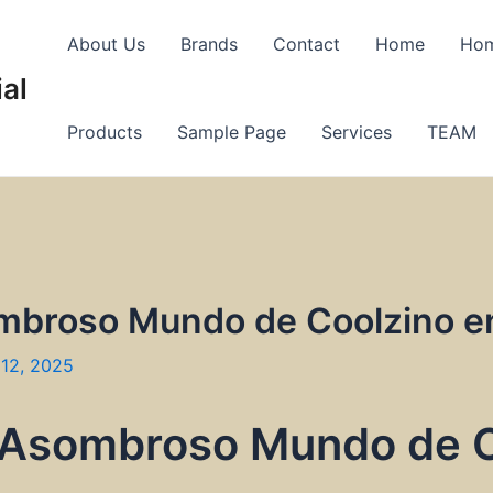
About Us
Brands
Contact
Home
Ho
al
Products
Sample Page
Services
TEAM
mbroso Mundo de Coolzino e
12, 2025
 Asombroso Mundo de C