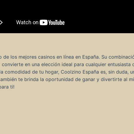
de los mejores casinos en línea en España. Su combinació
o convierte en una elección ideal para cualquier entusiasta
a comodidad de tu hogar, Coolzino España es, sin duda, un 
ambién te brinda la oportunidad de ganar y divertirte al m
ara ti!