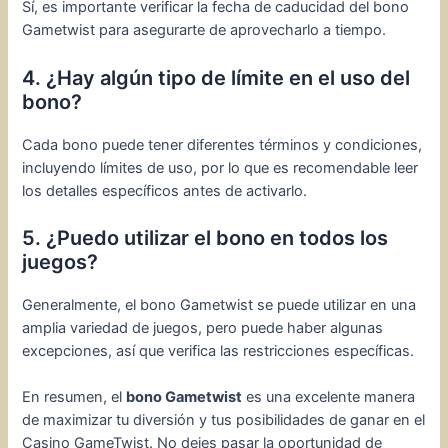
Sí, es importante verificar la fecha de caducidad del bono
Gametwist para asegurarte de aprovecharlo a tiempo.
4. ¿Hay algún tipo de límite en el uso del
bono?
Cada bono puede tener diferentes términos y condiciones,
incluyendo límites de uso, por lo que es recomendable leer
los detalles específicos antes de activarlo.
5. ¿Puedo utilizar el bono en todos los
juegos?
Generalmente, el bono Gametwist se puede utilizar en una
amplia variedad de juegos, pero puede haber algunas
excepciones, así que verifica las restricciones específicas.
En resumen, el
bono Gametwist
es una excelente manera
de maximizar tu diversión y tus posibilidades de ganar en el
Casino GameTwist. No dejes pasar la oportunidad de