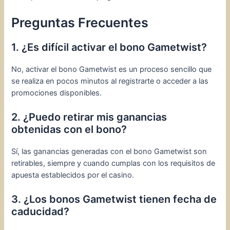
Preguntas Frecuentes
1. ¿Es difícil activar el bono Gametwist?
No, activar el bono Gametwist es un proceso sencillo que
se realiza en pocos minutos al registrarte o acceder a las
promociones disponibles.
2. ¿Puedo retirar mis ganancias
obtenidas con el bono?
Sí, las ganancias generadas con el bono Gametwist son
retirables, siempre y cuando cumplas con los requisitos de
apuesta establecidos por el casino.
3. ¿Los bonos Gametwist tienen fecha de
caducidad?