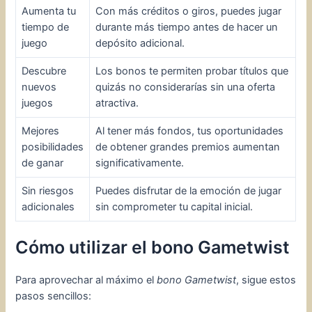
Aumenta tu
Con más créditos o giros, puedes jugar
tiempo de
durante más tiempo antes de hacer un
juego
depósito adicional.
Descubre
Los bonos te permiten probar títulos que
nuevos
quizás no considerarías sin una oferta
juegos
atractiva.
Mejores
Al tener más fondos, tus oportunidades
posibilidades
de obtener grandes premios aumentan
de ganar
significativamente.
Sin riesgos
Puedes disfrutar de la emoción de jugar
adicionales
sin comprometer tu capital inicial.
Cómo utilizar el bono Gametwist
Para aprovechar al máximo el
bono Gametwist
, sigue estos
pasos sencillos: