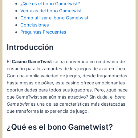
¿Qué es el bono Gametwist?
Ventajas del bono Gametwist
Cómo utilizar el bono Gametwist
Conclusiones
Preguntas Frecuentes
Introducción
El
Casino GameTwist
se ha convertido en un destino de
ensueño para los amantes de los juegos de azar en línea.
Con una amplia variedad de juegos, desde tragamonedas
hasta mesas de póker, este casino ofrece emocionantes
oportunidades para todos sus jugadores. Pero, ¿qué hace
que GameTwist sea aún más atractivo? Sin duda, el
bono
Gametwist
es una de las características más destacadas
que transforma la experiencia de juego.
¿Qué es el bono Gametwist?