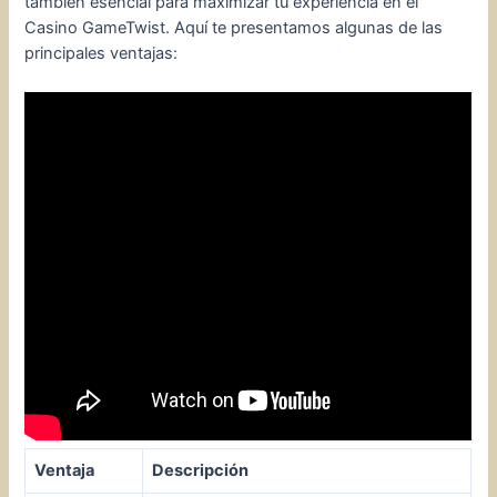
también esencial para maximizar tu experiencia en el
Casino GameTwist. Aquí te presentamos algunas de las
principales ventajas:
Ventaja
Descripción