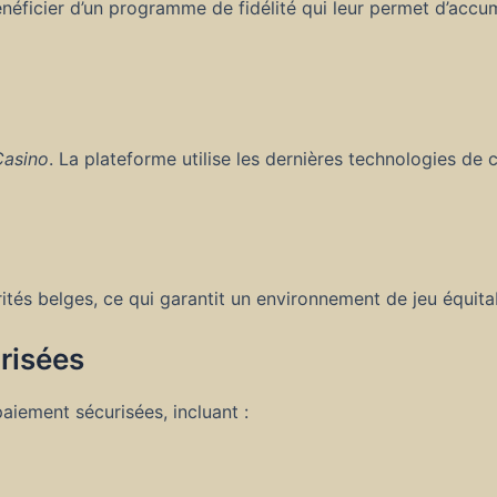
néficier d’un programme de fidélité qui leur permet d’acc
Casino
. La plateforme utilise les dernières technologies de
rités belges, ce qui garantit un environnement de jeu équita
risées
iement sécurisées, incluant :