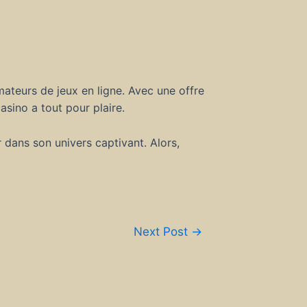
ateurs de jeux en ligne. Avec une offre
asino a tout pour plaire.
 dans son univers captivant. Alors,
Next Post
→