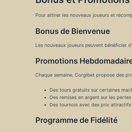
Pour attirer les nouveaux joueurs et récomp
Bonus de Bienvenue
Les nouveaux joueurs peuvent bénéficier d
Promotions Hebdomadair
Chaque semaine, Corgibet propose des prom
Des tours gratuits sur certaines mac
Des remises en argent sur les pertes
Des tournois avec des prix attractifs
Programme de Fidélité