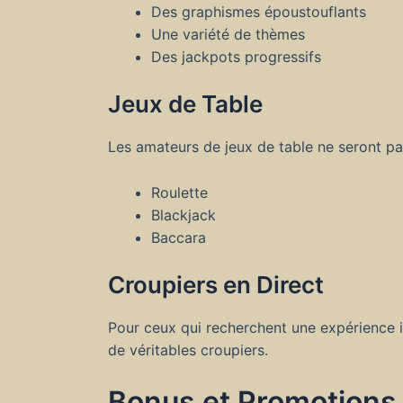
Des graphismes époustouflants
Une variété de thèmes
Des jackpots progressifs
Jeux de Table
Les amateurs de jeux de table ne seront pas
Roulette
Blackjack
Baccara
Croupiers en Direct
Pour ceux qui recherchent une expérience i
de véritables croupiers.
Bonus et Promotions