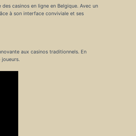
des casinos en ligne en Belgique. Avec un
râce à son interface conviviale et ses
innovante aux casinos traditionnels. En
 joueurs.