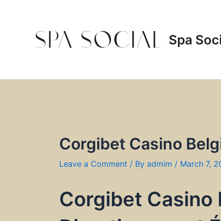
Skip
to
content
Spa Soci
Corgibet Casino Belg
Leave a Comment
/ By
admim
/
March 7, 
Corgibet Casino