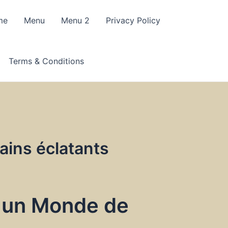
me
Menu
Menu 2
Privacy Policy
Terms & Conditions
ains éclatants
s un Monde de