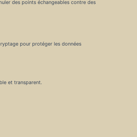
umuler des points échangeables contre des
 cryptage pour protéger les données
ble et transparent.