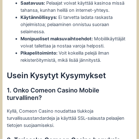
Saatavuus:
Pelaajat voivat käyttää kasinoa missä
tahansa, kunhan heillä on internet-yhteys.
Käytännöllisyys:
Ei tarvetta ladata raskasta
ohjelmistoa; pelaaminen onnistuu suoraan
selaimessa.
Monipuoliset maksuvaihtoehdot:
Mobiilikäyttäjät
voivat tallettaa ja nostaa varoja helposti.
Pikapelitoiminto:
Voit kokeilla pelejä ilman
rekisteröitymistä, mikä lisää jännitystä.
Usein Kysytyt Kysymykset
1. Onko Comeon Casino Mobile
turvallinen?
Kyllä, Comeon Casino noudattaa tiukkoja
turvallisuusstandardeja ja käyttää SSL-salausta pelaajien
tietojen suojaamiseksi.