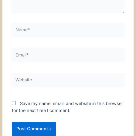
Name*
Email*
Website
Save my name, email, and website in this browser
for the next time I comment.