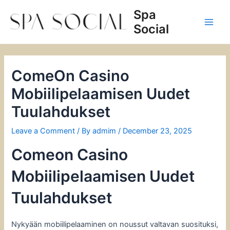
Skip
Spa
to
Social
content
Main
Men
ComeOn Casino
Mobiilipelaamisen Uudet
Tuulahdukset
Leave a Comment
/ By
admim
/
December 23, 2025
Comeon Casino
Mobiilipelaamisen Uudet
Tuulahdukset
Nykyään mobiilipelaaminen on noussut valtavan suosituksi,