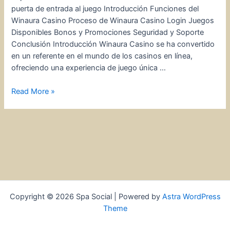
puerta de entrada al juego Introducción Funciones del
Winaura Casino Proceso de Winaura Casino Login Juegos
Disponibles Bonos y Promociones Seguridad y Soporte
Conclusión Introducción Winaura Casino se ha convertido
en un referente en el mundo de los casinos en línea,
ofreciendo una experiencia de juego única …
Descubre
Read More »
el
acceso
exclusivo
a
la
emoción
de
Winaura
Copyright © 2026 Spa Social | Powered by
Astra WordPress
Casino
Theme