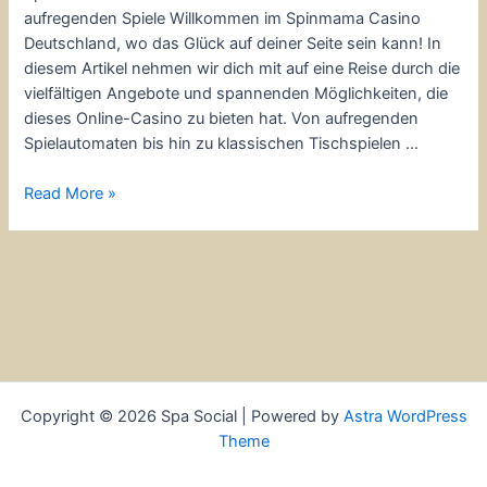
aufregenden Spiele Willkommen im Spinmama Casino
Deutschland, wo das Glück auf deiner Seite sein kann! In
diesem Artikel nehmen wir dich mit auf eine Reise durch die
vielfältigen Angebote und spannenden Möglichkeiten, die
dieses Online-Casino zu bieten hat. Von aufregenden
Spielautomaten bis hin zu klassischen Tischspielen …
Spinmama
Read More »
Casino
Deutschland
erlebe
den
Nervenkitzel
des
Gewinnens
Copyright © 2026 Spa Social | Powered by
Astra WordPress
Theme