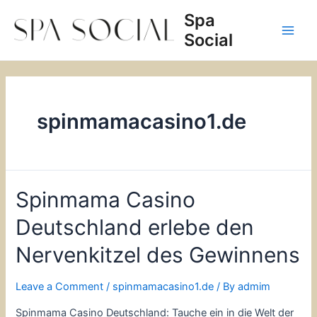
Skip
Spa
to
Social
content
Main
Men
spinmamacasino1.de
Spinmama Casino
Deutschland erlebe den
Nervenkitzel des Gewinnens
Leave a Comment
/
spinmamacasino1.de
/ By
admim
Spinmama Casino Deutschland: Tauche ein in die Welt der