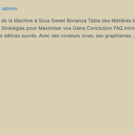
y
admim
 de la Machine à Sous Sweet Bonanza Table des Matières I
Stratégies pour Maximiser vos Gains Conclusion FAQ Intr
s délices sucrés. Avec ses couleurs vives, ses graphismes 