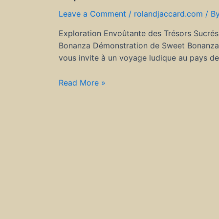
Leave a Comment
/
rolandjaccard.com
/ B
Exploration Envoûtante des Trésors Sucrés
Bonanza Démonstration de Sweet Bonanza 
vous invite à un voyage ludique au pays de
Exploration
Read More »
Envoûtante
des
Trésors
Sucrés
de
la
Machine
à
Sous
Sweet
Bonanza