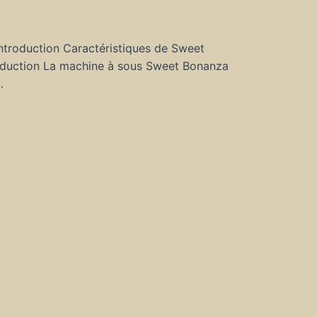
ntroduction Caractéristiques de Sweet
oduction La machine à sous Sweet Bonanza
…