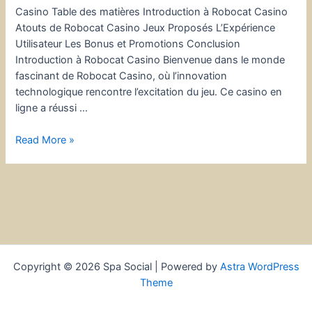
Casino Table des matières Introduction à Robocat Casino
Atouts de Robocat Casino Jeux Proposés L’Expérience
Utilisateur Les Bonus et Promotions Conclusion
Introduction à Robocat Casino Bienvenue dans le monde
fascinant de Robocat Casino, où l’innovation
technologique rencontre l’excitation du jeu. Ce casino en
ligne a réussi …
La
Read More »
Révolution
du
Jeu
L’Univers
Enchanté
de
Robocat
Copyright © 2026 Spa Social | Powered by
Astra WordPress
Casino
Theme