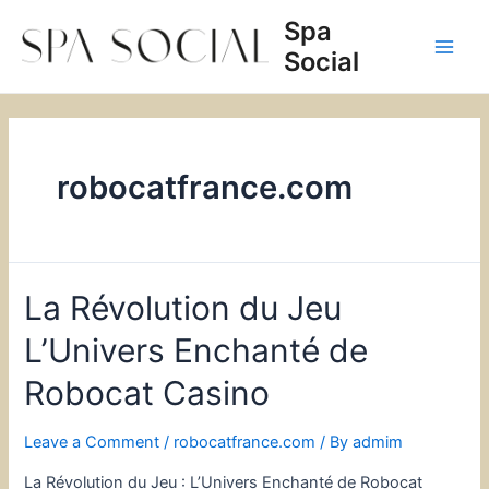
Skip
Spa
to
Social
content
Main
Men
robocatfrance.com
La Révolution du Jeu
L’Univers Enchanté de
Robocat Casino
Leave a Comment
/
robocatfrance.com
/ By
admim
La Révolution du Jeu : L’Univers Enchanté de Robocat