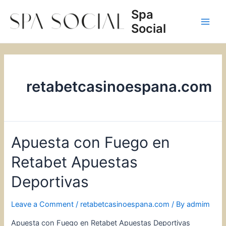
Skip
Spa
to
Social
content
Main
Men
retabetcasinoespana.com
Apuesta con Fuego en
Retabet Apuestas
Deportivas
Leave a Comment
/
retabetcasinoespana.com
/ By
admim
Apuesta con Fuego en Retabet Apuestas Deportivas