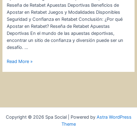
Reseña de Retabet Apuestas Deportivas Beneficios de
Apostar en Retabet Juegos y Modalidades Disponibles
Seguridad y Confianza en Retabet Conclusión: ¿Por qué
Apostar en Retabet? Reseña de Retabet Apuestas
Deportivas En el mundo de las apuestas deportivas,
encontrar un sitio de confianza y diversión puede ser un
desafío. …
Apuesta
Read More »
con
Fuego
en
Retabet
Apuestas
Deportivas
Copyright © 2026 Spa Social | Powered by
Astra WordPress
Theme