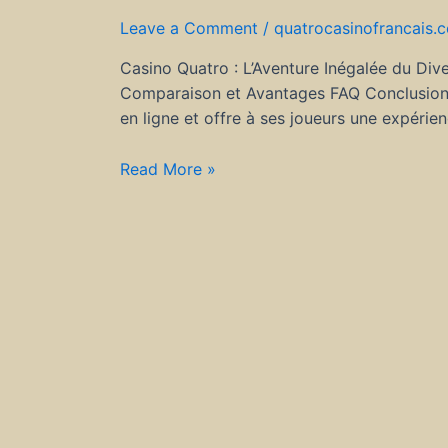
Leave a Comment
/
quatrocasinofrancais.
Casino Quatro : L’Aventure Inégalée du Div
Comparaison et Avantages FAQ Conclusion B
en ligne et offre à ses joueurs une expérie
Casino
Read More »
Quatro
La
Quintessence
du
Divertissement