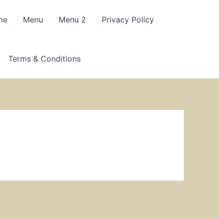
me
Menu
Menu 2
Privacy Policy
Terms & Conditions