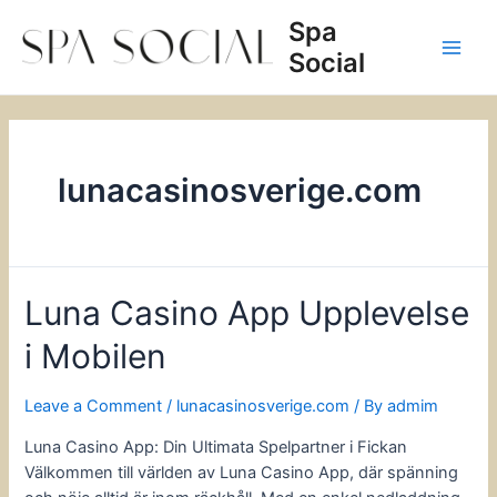
Skip
Spa
to
Social
content
Main
Men
lunacasinosverige.com
Luna Casino App Upplevelse
i Mobilen
Leave a Comment
/
lunacasinosverige.com
/ By
admim
Luna Casino App: Din Ultimata Spelpartner i Fickan
Välkommen till världen av Luna Casino App, där spänning