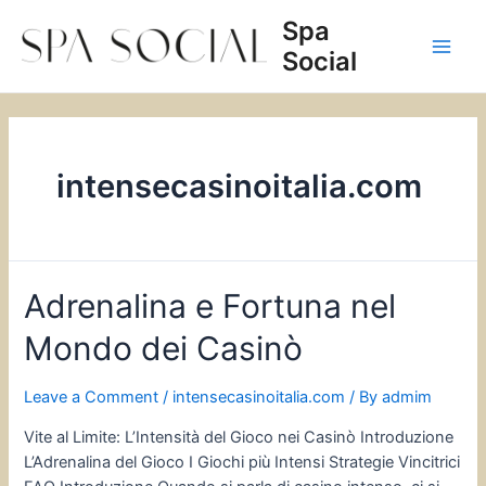
Skip
Spa
to
Social
content
Main
Men
intensecasinoitalia.com
Adrenalina e Fortuna nel
Mondo dei Casinò
Leave a Comment
/
intensecasinoitalia.com
/ By
admim
Vite al Limite: L’Intensità del Gioco nei Casinò Introduzione
L’Adrenalina del Gioco I Giochi più Intensi Strategie Vincitrici