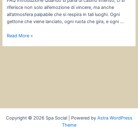
FAQ Introduzione Quando si parla di casino intenso, ci si
riferisce non solo all’emozione di vincere, ma anche
all’atmosfera palpabile che si respira in tali luoghi. Ogni
gettone che viene lanciato, ogni ruota che gira, e ogni …
Adrenalina
Read More »
e
Fortuna
nel
Mondo
dei
Casinò
Copyright © 2026 Spa Social | Powered by
Astra WordPress
Theme