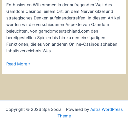
Enthusiasten Willkommen in der aufregenden Welt des
Gamdom Casinos, einem Ort, an dem Nervenkitzel und
strategisches Denken aufeinandertreffen. In diesem Artikel
werden wir die verschiedenen Aspekte von Gamdom
beleuchten, von gamdomdeutschland.com den
bereitgestellten Spielen bis hin zu den einzigartigen
Funktionen, die es von anderen Online-Casinos abheben.
Inhaltsverzeichnis Was …
Die
Read More »
Faszination
von
Gamdom
und
die
Kunst
Copyright © 2026 Spa Social | Powered by
Astra WordPress
des
Theme
strategischen
Spielens