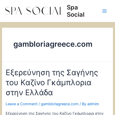
Skip
Spa
to
Social
content
Main
Men
gambloriagreece.com
Εξερεύνηση της Σαγήνης
του Καζίνο Γκάμπλορια
στην Ελλάδα
Leave a Comment
/
gambloriagreece.com
/ By
admim
Εξερεύνηση της Σαγήνης του Καζίνο Γκάμπλορια στην