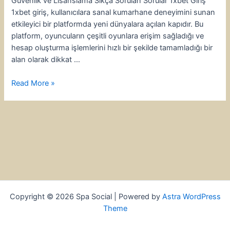
Güvenlik ve Lisanslama Sıkça Sorulan Sorular 1xbet Giriş
1xbet giriş, kullanıcılara sanal kumarhane deneyimini sunan
etkileyici bir platformda yeni dünyalara açılan kapıdır. Bu
platform, oyuncuların çeşitli oyunlara erişim sağladığı ve
hesap oluşturma işlemlerini hızlı bir şekilde tamamladığı bir
alan olarak dikkat …
1xbet
Read More »
Casino
Dünyasında
Sınırları
Aşmak
Copyright © 2026 Spa Social | Powered by
Astra WordPress
Theme