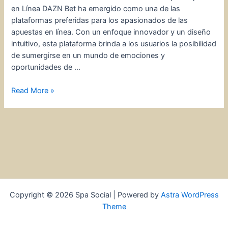
en Línea DAZN Bet ha emergido como una de las
plataformas preferidas para los apasionados de las
apuestas en línea. Con un enfoque innovador y un diseño
intuitivo, esta plataforma brinda a los usuarios la posibilidad
de sumergirse en un mundo de emociones y
oportunidades de …
Acceso
Read More »
sin
complicaciones
a
DAZN
Bet
para
apostadores
en
Copyright © 2026 Spa Social | Powered by
Astra WordPress
línea
Theme