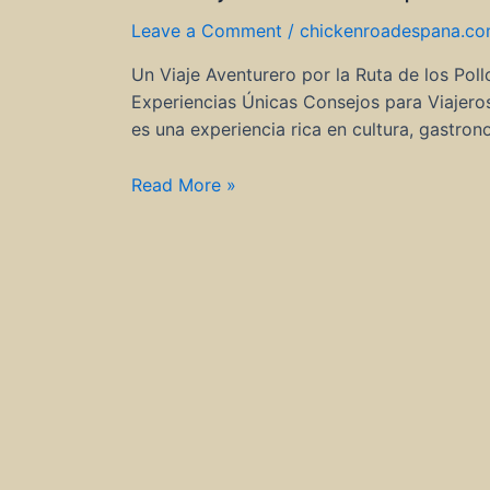
Leave a Comment
/
chickenroadespana.c
Un Viaje Aventurero por la Ruta de los Poll
Experiencias Únicas Consejos para Viajero
es una experiencia rica en cultura, gastro
Un
Read More »
Viaje
Aventurero
por
la
Ruta
de
los
Pollos