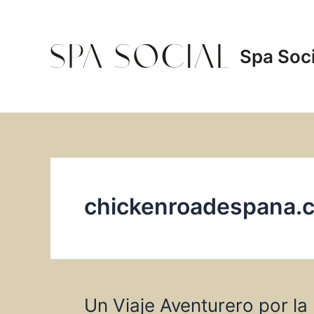
Skip
to
content
Spa Soci
chickenroadespana.
Un Viaje Aventurero por la 