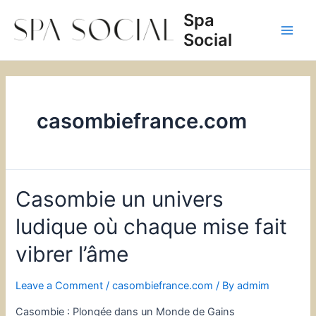
Skip
Spa
to
Social
content
Main
Men
casombiefrance.com
Casombie un univers
ludique où chaque mise fait
vibrer l’âme
Leave a Comment
/
casombiefrance.com
/ By
admim
Casombie : Plongée dans un Monde de Gains