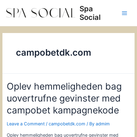
Skip
Spa
to
Social
content
Main
Men
campobetdk.com
Oplev hemmeligheden bag
uovertrufne gevinster med
campobet kampagnekode
Leave a Comment
/
campobetdk.com
/ By
admim
Oplev hemmeligheden bag uovertrufne gevinster med