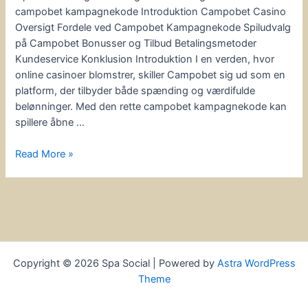
campobet kampagnekode Introduktion Campobet Casino
Oversigt Fordele ved Campobet Kampagnekode Spiludvalg
på Campobet Bonusser og Tilbud Betalingsmetoder
Kundeservice Konklusion Introduktion I en verden, hvor
online casinoer blomstrer, skiller Campobet sig ud som en
platform, der tilbyder både spænding og værdifulde
belønninger. Med den rette campobet kampagnekode kan
spillere åbne …
Oplev
Read More »
hemmeligheden
bag
uovertrufne
gevinster
med
campobet
Copyright © 2026 Spa Social | Powered by
Astra WordPress
kampagnekode
Theme