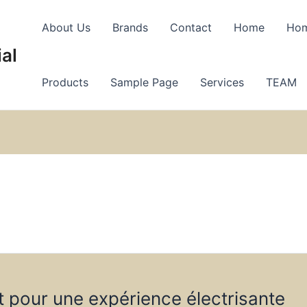
About Us
Brands
Contact
Home
Ho
al
Products
Sample Page
Services
TEAM
st pour une expérience électrisante