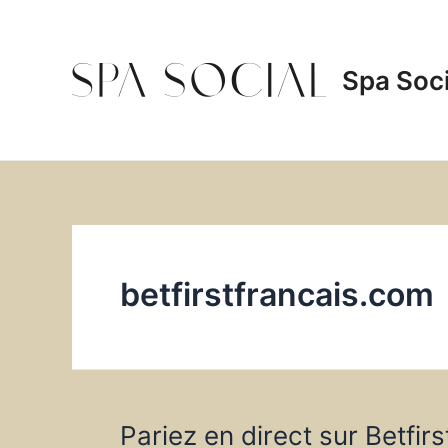
Skip
to
content
Spa Soci
betfirstfrancais.com
Pariez en direct sur Betfir