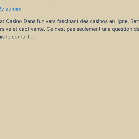
By
admim
irst Casino Dans l’univers fascinant des casinos en ligne, Be
ive et captivante. Ce n’est pas seulement une question de c
is le confort …