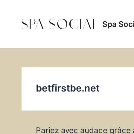
Skip
to
content
Spa Soci
betfirstbe.net
Pariez avec audace grâce à l