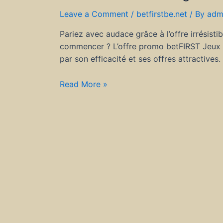
Leave a Comment
/
betfirstbe.net
/ By
adm
Pariez avec audace grâce à l’offre irrésis
commencer ? L’offre promo betFIRST Jeux d
par son efficacité et ses offres attractiv
Pariez
Read More »
avec
audace
grâce
à
l’offre
irrésistible
de
Betfirst