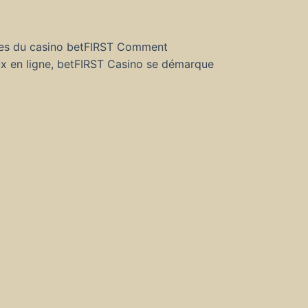
tages du casino betFIRST Comment
x en ligne, betFIRST Casino se démarque