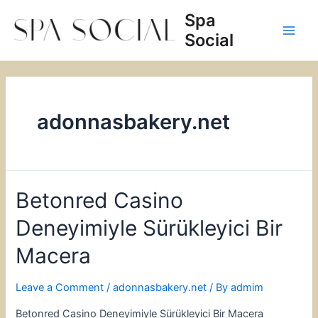
Skip
Spa
to
Social
content
Main
Men
adonnasbakery.net
Betonred Casino
Deneyimiyle Sürükleyici Bir
Macera
Leave a Comment
/
adonnasbakery.net
/ By
admim
Betonred Casino Deneyimiyle Sürükleyici Bir Macera