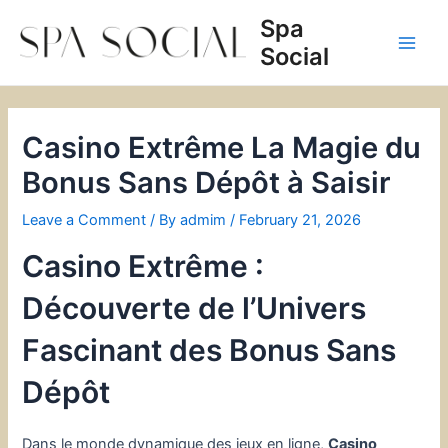
Skip
Spa
to
Social
content
Main
Men
Casino Extrême La Magie du
Bonus Sans Dépôt à Saisir
Leave a Comment
/ By
admim
/
February 21, 2026
Casino Extrême :
Découverte de l’Univers
Fascinant des Bonus Sans
Dépôt
Dans le monde dynamique des jeux en ligne,
Casino