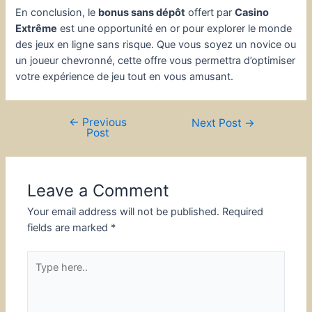
En conclusion, le
bonus sans dépôt
offert par
Casino
Extrême
est une opportunité en or pour explorer le monde
des jeux en ligne sans risque. Que vous soyez un novice ou
un joueur chevronné, cette offre vous permettra d’optimiser
votre expérience de jeu tout en vous amusant.
←
Previous
Post
Next Post
→
Post
navigation
Leave a Comment
Your email address will not be published.
Required
fields are marked
*
Type
here..