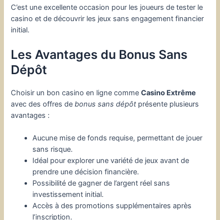
C’est une excellente occasion pour les joueurs de tester le
casino et de découvrir les jeux sans engagement financier
initial.
Les Avantages du Bonus Sans
Dépôt
Choisir un bon casino en ligne comme
Casino Extrême
avec des offres de
bonus sans dépôt
présente plusieurs
avantages :
Aucune mise de fonds requise, permettant de jouer
sans risque.
Idéal pour explorer une variété de jeux avant de
prendre une décision financière.
Possibilité de gagner de l’argent réel sans
investissement initial.
Accès à des promotions supplémentaires après
l’inscription.