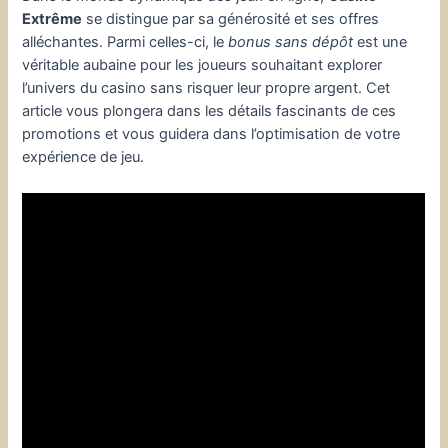
Extrême
se distingue par sa générosité et ses offres
alléchantes. Parmi celles-ci, le
bonus sans dépôt
est une
véritable aubaine pour les joueurs souhaitant explorer
l’univers du casino sans risquer leur propre argent. Cet
article vous plongera dans les détails fascinants de ces
promotions et vous guidera dans l’optimisation de votre
expérience de jeu.