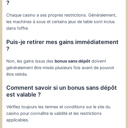
?
Chaque casino a ses propres restrictions. Généralement,
les machines à sous et certains jeux de table sont inclus
dans l’offre.
Puis-je retirer mes gains immédiatement
?
Non, les gains issus des
bonus sans dépôt
doivent
généralement être misés plusieurs fois avant de pouvoir
être retirés.
Comment savoir si un bonus sans dépôt
est valable ?
Vérifiez toujours les termes et conditions sur le site du
casino pour connaître la validité et les restrictions
applicables.