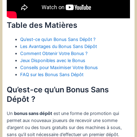
Table des Matières
Qu’est-ce qu’un Bonus Sans Dépôt ?
Les Avantages du Bonus Sans Dépôt
Comment Obtenir Votre Bonus ?
Jeux Disponibles avec le Bonus
Conseils pour Maximiser Votre Bonus
FAQ sur les Bonus Sans Dépôt
Qu’est-ce qu’un Bonus Sans
Dépôt ?
Un
bonus sans dépôt
est une forme de promotion qui
permet aux nouveaux joueurs de recevoir une somme
d’argent ou des tours gratuits sur des machines à sous,
sans qu’il soit nécessaire d’effectuer un premier dépôt.