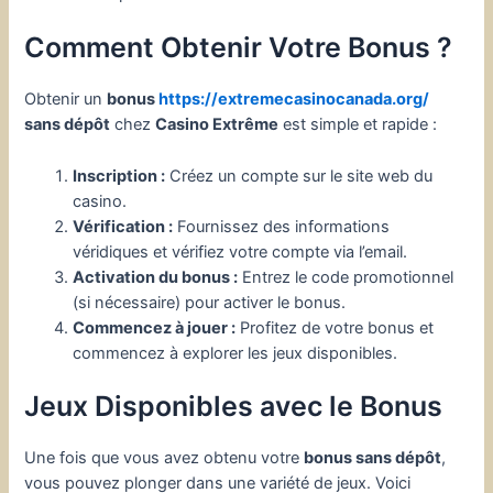
Comment Obtenir Votre Bonus ?
Obtenir un
bonus
https://extremecasinocanada.org/
sans dépôt
chez
Casino Extrême
est simple et rapide :
Inscription :
Créez un compte sur le site web du
casino.
Vérification :
Fournissez des informations
véridiques et vérifiez votre compte via l’email.
Activation du bonus :
Entrez le code promotionnel
(si nécessaire) pour activer le bonus.
Commencez à jouer :
Profitez de votre bonus et
commencez à explorer les jeux disponibles.
Jeux Disponibles avec le Bonus
Une fois que vous avez obtenu votre
bonus sans dépôt
,
vous pouvez plonger dans une variété de jeux. Voici