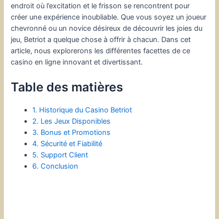
endroit où l’excitation et le frisson se rencontrent pour
créer une expérience inoubliable. Que vous soyez un joueur
chevronné ou un novice désireux de découvrir les joies du
jeu, Betriot a quelque chose à offrir à chacun. Dans cet
article, nous explorerons les différentes facettes de ce
casino en ligne innovant et divertissant.
Table des matières
1. Historique du Casino Betriot
2. Les Jeux Disponibles
3. Bonus et Promotions
4. Sécurité et Fiabilité
5. Support Client
6. Conclusion