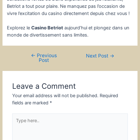
Betriot a tout pour plaire. Ne manquez pas l’occasion de
vivre l’excitation du casino directement depuis chez vous !
Explorez le
Casino Betriot
aujourd’hui et plongez dans un
monde de divertissement sans limites.
←
Previous
Post
Next Post
→
Post
navigation
Leave a Comment
Your email address will not be published.
Required
fields are marked
*
Type
here..