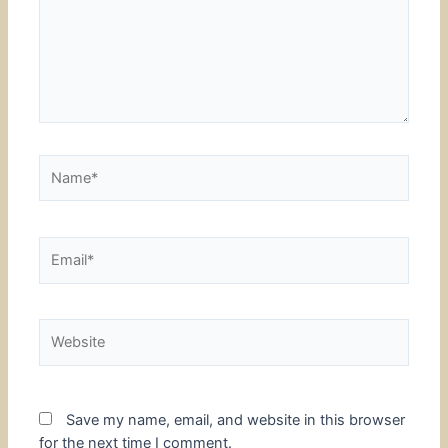
Name*
Email*
Website
Save my name, email, and website in this browser
for the next time I comment.