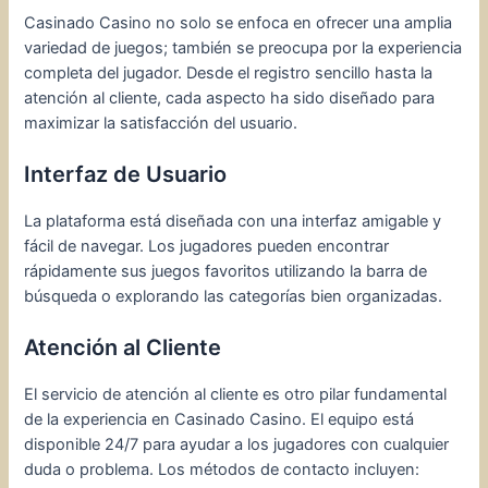
Casinado Casino no solo se enfoca en ofrecer una amplia
variedad de juegos; también se preocupa por la experiencia
completa del jugador. Desde el registro sencillo hasta la
atención al cliente, cada aspecto ha sido diseñado para
maximizar la satisfacción del usuario.
Interfaz de Usuario
La plataforma está diseñada con una interfaz amigable y
fácil de navegar. Los jugadores pueden encontrar
rápidamente sus juegos favoritos utilizando la barra de
búsqueda o explorando las categorías bien organizadas.
Atención al Cliente
El servicio de atención al cliente es otro pilar fundamental
de la experiencia en Casinado Casino. El equipo está
disponible 24/7 para ayudar a los jugadores con cualquier
duda o problema. Los métodos de contacto incluyen: