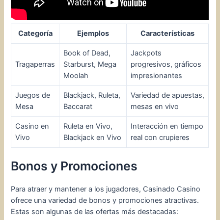
Categoría
Ejemplos
Características
Book of Dead,
Jackpots
Tragaperras
Starburst, Mega
progresivos, gráficos
Moolah
impresionantes
Juegos de
Blackjack, Ruleta,
Variedad de apuestas,
Mesa
Baccarat
mesas en vivo
Casino en
Ruleta en Vivo,
Interacción en tiempo
Vivo
Blackjack en Vivo
real con crupieres
Bonos y Promociones
Para atraer y mantener a los jugadores, Casinado Casino
ofrece una variedad de bonos y promociones atractivas.
Estas son algunas de las ofertas más destacadas: