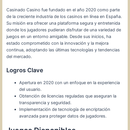
Casinado Casino fue fundado en el año 2020 como parte
de la creciente industria de los casinos en línea en España.
Su misión era ofrecer una plataforma segura y entretenida
donde los jugadores pudieran disfrutar de una variedad de
juegos en un entorno amigable. Desde sus inicios, ha
estado comprometido con la innovación y la mejora
continua, adoptando las últimas tecnologías y tendencias
del mercado.
Logros Clave
Apertura en 2020 con un enfoque en la experiencia
del usuario.
Obtención de licencias reguladas que aseguran la
transparencia y seguridad.
Implementación de tecnología de encriptación
avanzada para proteger datos de jugadores.