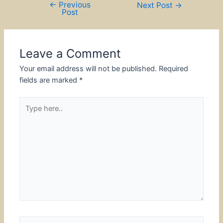
←
Previous
Post
Next Post
→
Post
navigation
Leave a Comment
Your email address will not be published.
Required
fields are marked
*
Type
here..
Name*