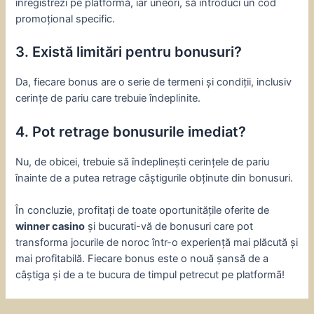
înregistrezi pe platformă, iar uneori, să introduci un cod
promoțional specific.
3. Există limitări pentru bonusuri?
Da, fiecare bonus are o serie de termeni și condiții, inclusiv
cerințe de pariu care trebuie îndeplinite.
4. Pot retrage bonusurile imediat?
Nu, de obicei, trebuie să îndeplinești cerințele de pariu
înainte de a putea retrage câștigurile obținute din bonusuri.
În concluzie, profitați de toate oportunitățile oferite de
winner casino
și bucurati-vă de bonusuri care pot
transforma jocurile de noroc într-o experiență mai plăcută și
mai profitabilă. Fiecare bonus este o nouă șansă de a
câștiga și de a te bucura de timpul petrecut pe platformã!