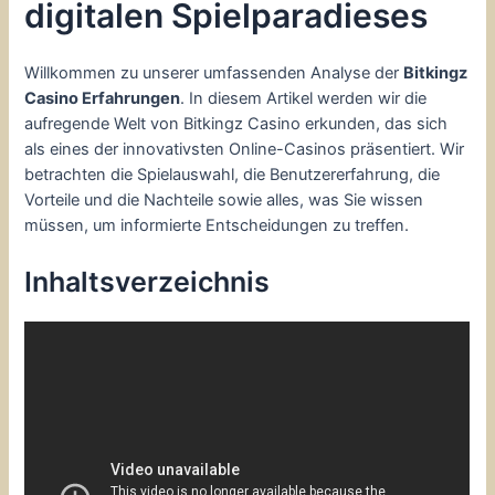
digitalen Spielparadieses
Willkommen zu unserer umfassenden Analyse der
Bitkingz
Casino Erfahrungen
. In diesem Artikel werden wir die
aufregende Welt von Bitkingz Casino erkunden, das sich
als eines der innovativsten Online-Casinos präsentiert. Wir
betrachten die Spielauswahl, die Benutzererfahrung, die
Vorteile und die Nachteile sowie alles, was Sie wissen
müssen, um informierte Entscheidungen zu treffen.
Inhaltsverzeichnis