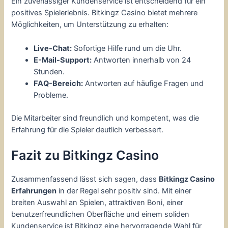
Ein zuverlässiger Kundenservice ist entscheidend für ein
positives Spielerlebnis. Bitkingz Casino bietet mehrere
Möglichkeiten, um Unterstützung zu erhalten:
Live-Chat:
Sofortige Hilfe rund um die Uhr.
E-Mail-Support:
Antworten innerhalb von 24
Stunden.
FAQ-Bereich:
Antworten auf häufige Fragen und
Probleme.
Die Mitarbeiter sind freundlich und kompetent, was die
Erfahrung für die Spieler deutlich verbessert.
Fazit zu Bitkingz Casino
Zusammenfassend lässt sich sagen, dass
Bitkingz Casino
Erfahrungen
in der Regel sehr positiv sind. Mit einer
breiten Auswahl an Spielen, attraktiven Boni, einer
benutzerfreundlichen Oberfläche und einem soliden
Kundenservice ist Bitkingz eine hervorragende Wahl für