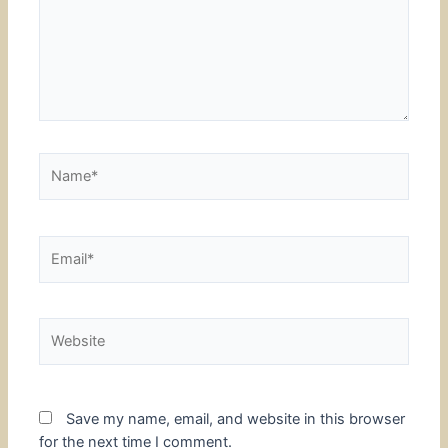
Name*
Email*
Website
Save my name, email, and website in this browser
for the next time I comment.