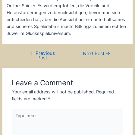
Online-Spieler. Es wird empfohlen, die Vorteile und
Herausforderungen zu berücksichtigen, bevor man sich
entschieden hat, aber die Aussicht auf ein unterhaltsames
und sicheres Spielerlebnis macht Bitkingz zu einem echten
Juwel im Glücksspieluniversum.
←
Previous
Post
Next Post
→
Post
navigation
Leave a Comment
Your email address will not be published.
Required
fields are marked
*
Type
here..