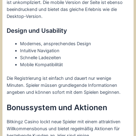
ist unkompliziert. Die mobile Version der Seite ist ebenso
beeindruckend und bietet das gleiche Erlebnis wie die
Desktop-Version.
Design und Usability
Modernes, ansprechendes Design
Intuitive Navigation
Schnelle Ladezeiten
Mobile Kompatibilität
Die Registrierung ist einfach und dauert nur wenige
Minuten. Spieler müssen grundlegende Informationen
angeben und können sofort mit dem Spielen beginnen.
Bonussystem und Aktionen
Bitkingz Casino lockt neue Spieler mit einem attraktiven
Willkommensbonus und bietet regelmäßig Aktionen für
bestehende Kunden an. Hier sind einige