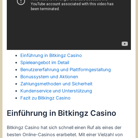
Einführung in Bitkingz Casino
Spieleangebot im Detail
Benutzererfahrung und Plattformgestaltung
Bonussystem und Aktionen
Zahlungsmethoden und Sicherheit
Kundenservice und Unterstützung
Fazit zu Bitkingz Casino
Einführung in Bitkingz Casino
Bitkingz Casino hat sich schnell einen Ruf als eines der
besten Online-Casinos erarbeitet. Mit einer Vielzahl von