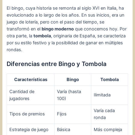
El bingo, cuya historia se remonta al siglo XVI en Italia, ha
evolucionado a lo largo de los años. En sus inicios, era un
juego de lotería, pero con el paso del tiempo, se
transformó en el
bingo moderno
que conocemos hoy. Por
otra parte, la
tombola
, originaria de España, se caracteriza
por su estilo festivo y la posibilidad de ganar en múltiples
rondas.
Diferencias entre Bingo y Tombola
Características
Bingo
Tombola
Cantidad de
Varía (hasta
Ilimitada
jugadores
100)
Varía cada
Tipos de premios
Fijos
ronda
Estrategia de juego
Básica
Más compleja