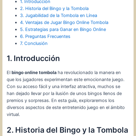
1. Introducción
2. Historia del Bingo y la Tombola
3. Jugabilidad de la Tombola en Línea
4. Ventajas de Jugar Bingo Online Tombola
5. Estrategias para Ganar en Bingo Online
6. Preguntas Frecuentes
7. Conclusión
1. Introducción
El
bingo online tombola
ha revolucionado la manera en
que los jugadores experimentan este emocionante juego.
Con su acceso fácil y una interfaz atractiva, muchos se
han dejado llevar por la ilusión de unos bingos llenos de
premios y sorpresas. En esta guía, exploraremos los
diversos aspectos de este entretenido juego en el ámbito
virtual.
2. Historia del Bingo y la Tombola