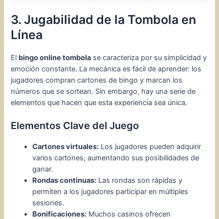
3. Jugabilidad de la Tombola en
Línea
El
bingo online tombola
se caracteriza por su simplicidad y
emoción constante. La mecánica es fácil de aprender: los
jugadores compran cartones de bingo y marcan los
números que se sortean. Sin embargo, hay una serie de
elementos que hacen que esta experiencia sea única.
Elementos Clave del Juego
Cartones virtuales:
Los jugadores pueden adquirir
varios cartones, aumentando sus posibilidades de
ganar.
Rondas continuas:
Las rondas son rápidas y
permiten a los jugadores participar en múltiples
sesiones.
Bonificaciones:
Muchos casinos ofrecen