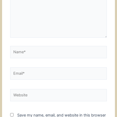
Name*
Email*
Website
Save my name, email, and website in this browser