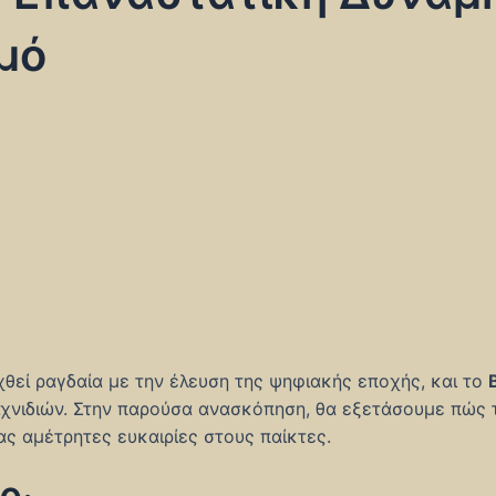
μό
χθεί ραγδαία με την έλευση της ψηφιακής εποχής, και το
αιχνιδιών. Στην παρούσα ανασκόπηση, θα εξετάσουμε πώς 
ς αμέτρητες ευκαιρίες στους παίκτες.