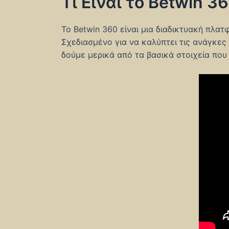
Τι Είναι το Betwin 36
Το Betwin 360 είναι μια διαδικτυακή πλα
Σχεδιασμένο για να καλύπτει τις ανάγκες
δούμε μερικά από τα βασικά στοιχεία που