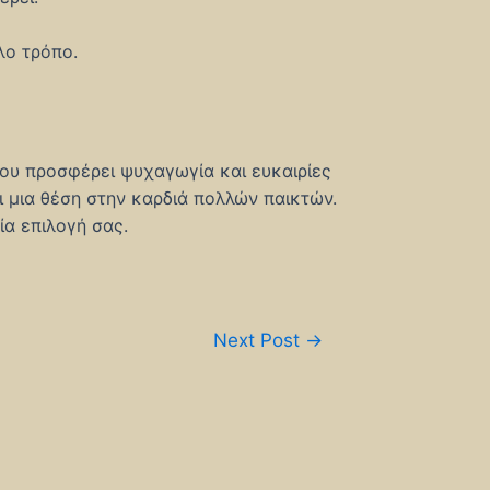
λο τρόπο.
ου προσφέρει ψυχαγωγία και ευκαιρίες
ι μια θέση στην καρδιά πολλών παικτών.
ία επιλογή σας.
Next Post
→