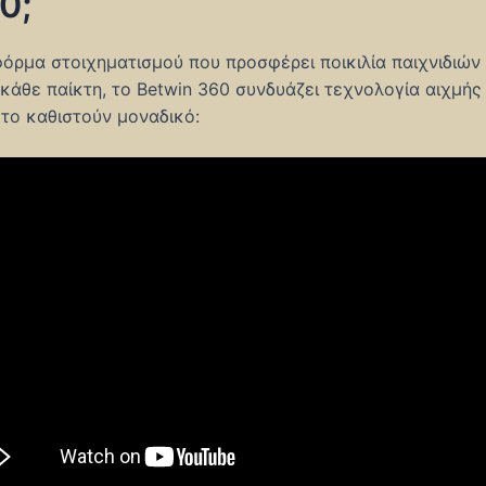
0;
τφόρμα στοιχηματισμού που προσφέρει ποικιλία παιχνιδιώ
 κάθε παίκτη, το Betwin 360 συνδυάζει τεχνολογία αιχμής
 το καθιστούν μοναδικό: