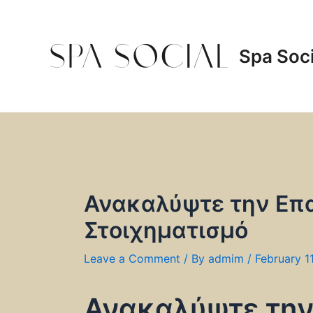
Skip
to
content
Spa Soci
Ανακαλύψτε την Επα
Στοιχηματισμό
Leave a Comment
/ By
admim
/
February 1
Ανακαλύψτε την