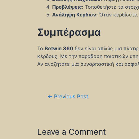
Προβλέψεις:
Τοποθετήστε τα στοιχ
Ανάληψη Κερδών:
Όταν κερδίσετε,
Συμπέρασμα
Το
Betwin 360
δεν είναι απλώς μια πλατφ
κέρδους. Με την παράδοση ποιοτικών υπηρε
Αν αναζητάτε μια συναρπαστική και ασφαλή
Post
←
Previous Post
navigation
Leave a Comment