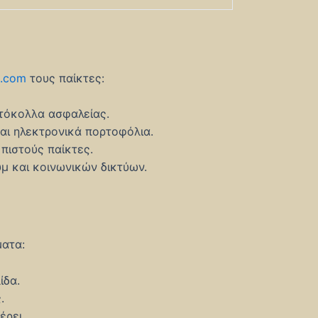
e.com
τους παίκτες:
ωτόκολλα ασφαλείας.
αι ηλεκτρονικά πορτοφόλια.
πιστούς παίκτες.
μ και κοινωνικών δικτύων.
ματα:
ίδα.
.
έρει.