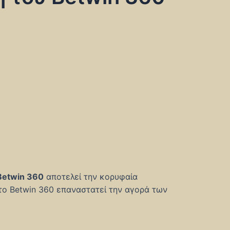
Betwin 360
αποτελεί την κορυφαία
το Betwin 360 επαναστατεί την αγορά των