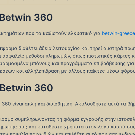
Betwin 360
εκτημάτων που το καθιστούν ελκυστικό για
betwin-greec
φόρμα διαθέτει άδεια λειτουργίας και τηρεί αυστηρά πρ
ι ασφαλείς μέθοδοι πληρωμών, όπως πιστωτικές κάρτες κ
αρμοσμένα μπόνους και προγράμματα επιβράβευσης για 
έσεων και αλληλεπίδραση με άλλους παίκτες μέσω φόρου
 Betwin 360
n 360 είναι απλή και διαισθητική. Ακολουθήστε αυτά τα βή
ιασμό συμπληρώνοντας τη φόρμα εγγραφής στην ιστοσελ
ηρωμής σας και καταθέστε χρήματα στον λογαριασμό σας
την ποικιλία παιχνιδιών και επιλέξτε αυτό που σας ενδιαφ