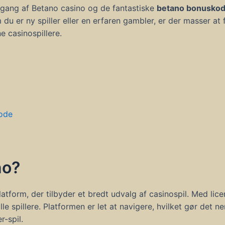
ang af Betano casino og de fantastiske
betano bonusko
du er ny spiller eller en erfaren gambler, er der masser at 
e casinospillere.
kode
no?
atform, der tilbyder et bredt udvalg af casinospil. Med lic
e spillere. Platformen er let at navigere, hvilket gør det n
r-spil.