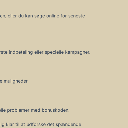
, eller du kan søge online for seneste
te indbetaling eller specielle kampagner.
e muligheder.
tuelle problemer med bonuskoden.
dig klar til at udforske det spændende