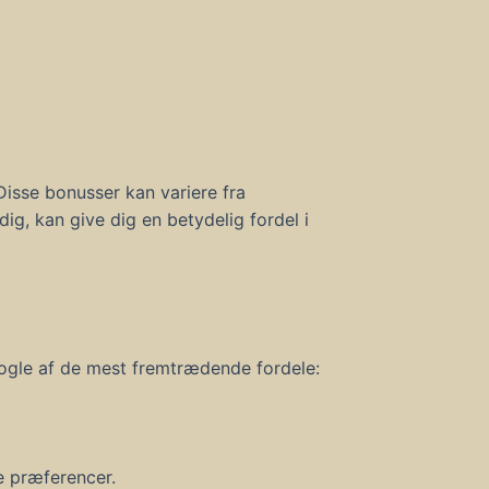
 Disse bonusser kan variere fra
ig, kan give dig en betydelig fordel i
 nogle af de mest fremtrædende fordele:
e præferencer.