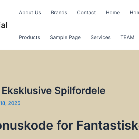
About Us
Brands
Contact
Home
Ho
al
Products
Sample Page
Services
TEAM
Eksklusive Spilfordele
18, 2025
nuskode for Fantastisk