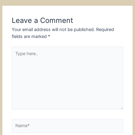
Leave a Comment
Your email address will not be published.
Required
fields are marked
*
Type
here..
Name*