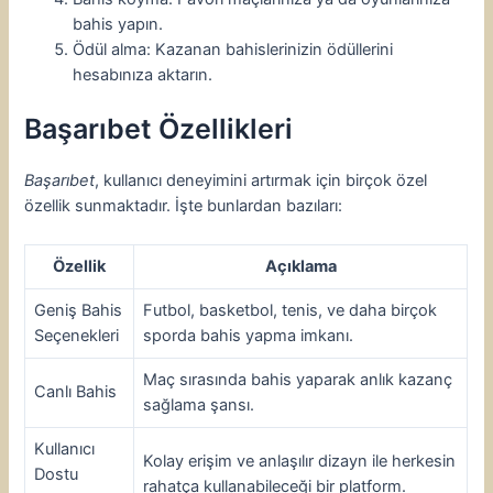
bahis yapın.
Ödül alma: Kazanan bahislerinizin ödüllerini
hesabınıza aktarın.
Başarıbet Özellikleri
Başarıbet
, kullanıcı deneyimini artırmak için birçok özel
özellik sunmaktadır. İşte bunlardan bazıları:
Özellik
Açıklama
Geniş Bahis
Futbol, basketbol, tenis, ve daha birçok
Seçenekleri
sporda bahis yapma imkanı.
Maç sırasında bahis yaparak anlık kazanç
Canlı Bahis
sağlama şansı.
Kullanıcı
Kolay erişim ve anlaşılır dizayn ile herkesin
Dostu
rahatça kullanabileceği bir platform.