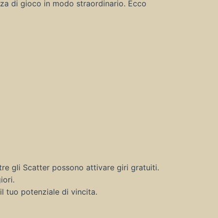
enza di gioco in modo straordinario. Ecco
e gli Scatter possono attivare giri gratuiti.
iori.
il tuo potenziale di vincita.