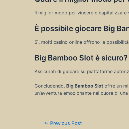
Il miglior modo per vincere è capitalizzare s
È possibile giocare Big B
Sì, molti casinò online offrono la possibilit
Big Bamboo Slot è sicuro?
Assicurati di giocare su piattaforme autori
Concludendo,
Big Bamboo Slot
offre un mi
un’avventura emozionante nel cuore di una 
Post
←
Previous Post