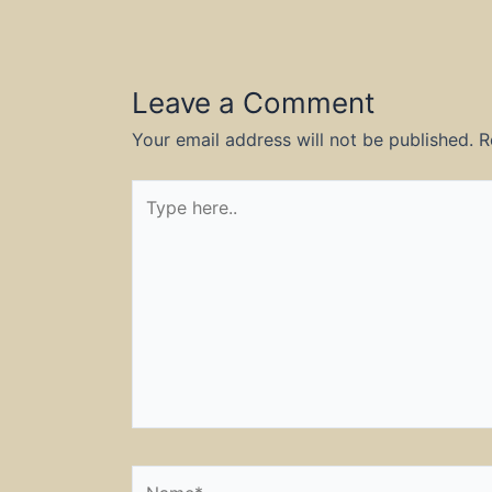
navigation
Leave a Comment
Your email address will not be published.
R
Type
here..
Name*