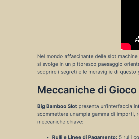
Nel mondo affascinante delle slot machine
si svolge in un pittoresco paesaggio orient
scoprire i segreti e le meraviglie di questo
Meccaniche di Gioco
Big Bamboo Slot
presenta un’interfaccia int
scommettere un’ampia gamma di importi, ren
meccaniche chiave:
Rulli e Linee di Pagamento:
5 rulli c