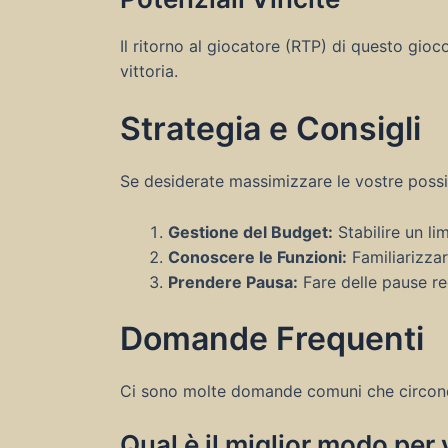
Il ritorno al giocatore (RTP) di questo gio
vittoria.
Strategia e Consigli
Se desiderate massimizzare le vostre possib
Gestione del Budget:
Stabilire un li
Conoscere le Funzioni:
Familiarizzar
Prendere Pausa:
Fare delle pause reg
Domande Frequenti
Ci sono molte domande comuni che circo
Qual è il miglior modo per