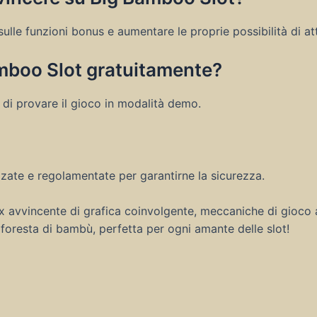
ulle funzioni bonus e aumentare le proprie possibilità di attiv
amboo Slot gratuitamente?
à di provare il gioco in modalità demo.
zzate e regolamentate per garantirne la sicurezza.
x avvincente di grafica coinvolgente, meccaniche di gioco ac
foresta di bambù, perfetta per ogni amante delle slot!