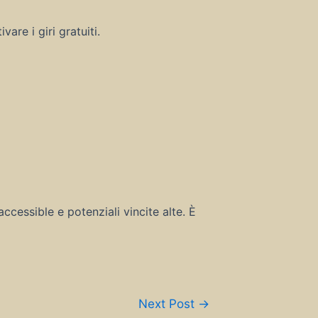
are i giri gratuiti.
cessible e potenziali vincite alte. È
Next Post
→