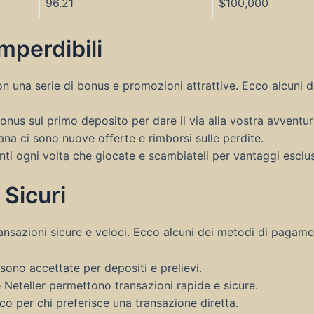
96.21
$100,000
mperdibili
n una serie di bonus e promozioni attrattive. Ecco alcuni de
us sul primo deposito per dare il via alla vostra avventur
na ci sono nuove offerte e rimborsi sulle perdite.
i ogni volta che giocate e scambiateli per vantaggi esclus
Sicuri
ansazioni sicure e veloci. Ecco alcuni dei metodi di pagame
ono accettate per depositi e prelievi.
e Neteller permettono transazioni rapide e sicure.
o per chi preferisce una transazione diretta.