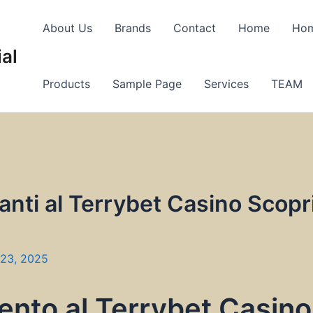
About Us
Brands
Contact
Home
Ho
al
Products
Sample Page
Services
TEAM
nti al Terrybet Casino Scopri
23, 2025
ento al Terrybet Casino