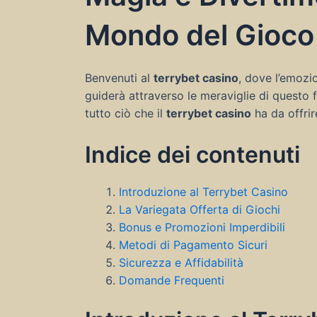
Mondo del Gioco
Benvenuti al
terrybet casino
, dove l’emozi
guiderà attraverso le meraviglie di questo f
tutto ciò che il
terrybet casino
ha da offrir
Indice dei contenuti
Introduzione al Terrybet Casino
La Variegata Offerta di Giochi
Bonus e Promozioni Imperdibili
Metodi di Pagamento Sicuri
Sicurezza e Affidabilità
Domande Frequenti