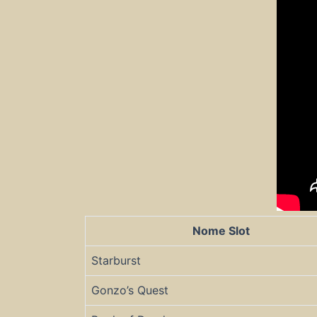
Nome Slot
Starburst
Gonzo’s Quest