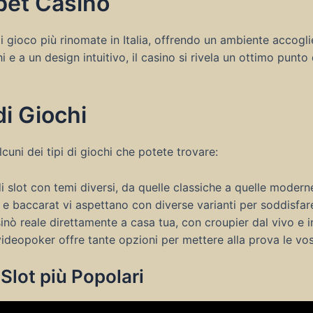
ybet Casino
 gioco più rinomate in Italia, offrendo un ambiente accogli
e a un design intuitivo, il casino si rivela un ottimo punto d
di Giochi
alcuni dei tipi di giochi che potete trovare:
 slot con temi diversi, da quelle classiche a quelle modern
 e baccarat vi aspettano con diverse varianti per soddisfar
inò reale direttamente a casa tua, con croupier dal vivo e i
videopoker offre tante opzioni per mettere alla prova le vost
Slot più Popolari