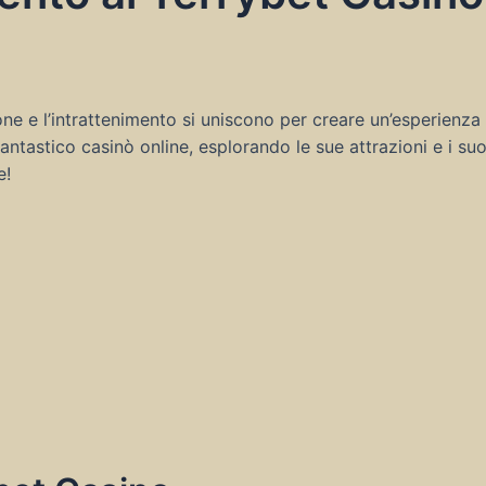
one e l’intrattenimento si uniscono per creare un’esperienza 
antastico casinò online, esplorando le sue attrazioni e i suo
e!