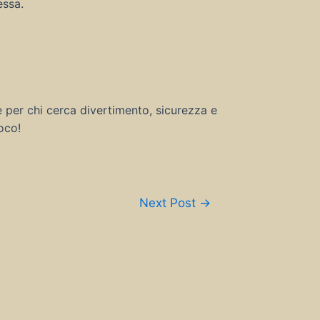
essa.
e per chi cerca divertimento, sicurezza e
oco!
Next Post
→