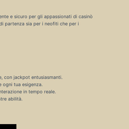
ente e sicuro per gli appassionati di casinò
i partenza sia per i neofiti che per i
e, con jackpot entusiasmanti.
e ogni tua esigenza.
nterazione in tempo reale.
re abilità.