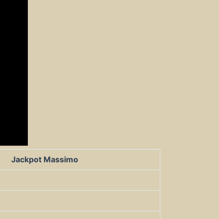
Jackpot Massimo