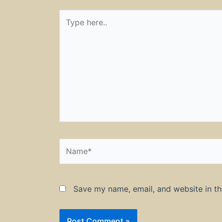
Type
here..
Name*
Save my name, email, and website in th