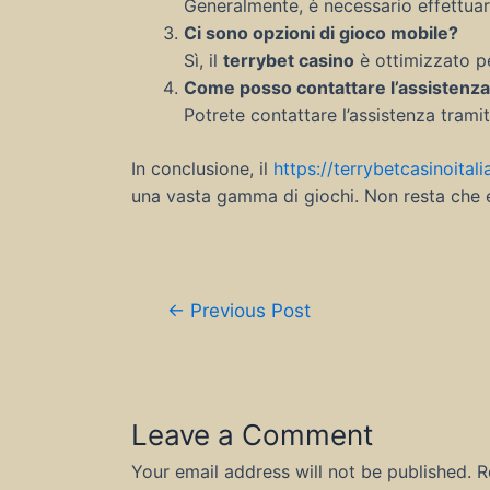
Generalmente, è necessario effettua
Ci sono opzioni di gioco mobile?
Sì, il
terrybet casino
è ottimizzato per
Come posso contattare l’assistenza 
Potrete contattare l’assistenza tramit
In conclusione, il
https://terrybetcasinoital
una vasta gamma di giochi. Non resta che es
Post
←
Previous Post
navigation
Leave a Comment
Your email address will not be published.
R