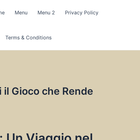
me
Menu
Menu 2
Privacy Policy
Terms & Conditions
 il Gioco che Rende
: Un Viaggio nel