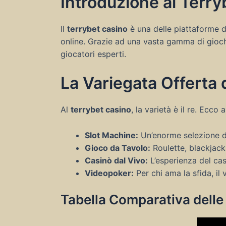
Introduzione al Terr
Il
terrybet casino
è una delle piattaforme di
online. Grazie ad una vasta gamma di giochi 
giocatori esperti.
La Variegata Offerta 
Al
terrybet casino
, la varietà è il re. Ecco 
Slot Machine:
Un’enorme selezione di
Gioco da Tavolo:
Roulette, blackjack
Casinò dal Vivo:
L’esperienza del cas
Videopoker:
Per chi ama la sfida, il 
Tabella Comparativa delle 