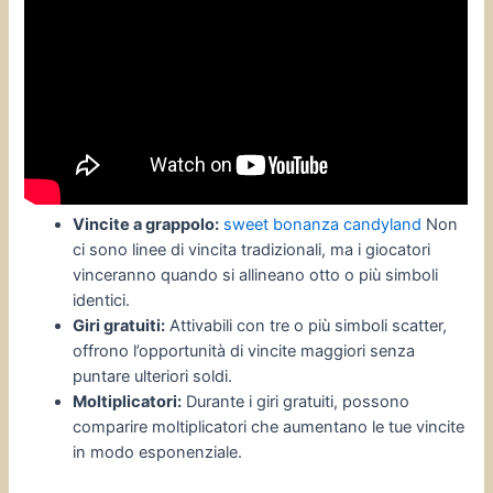
Vincite a grappolo:
sweet bonanza candyland
Non
ci sono linee di vincita tradizionali, ma i giocatori
vinceranno quando si allineano otto o più simboli
identici.
Giri gratuiti:
Attivabili con tre o più simboli scatter,
offrono l’opportunità di vincite maggiori senza
puntare ulteriori soldi.
Moltiplicatori:
Durante i giri gratuiti, possono
comparire moltiplicatori che aumentano le tue vincite
in modo esponenziale.