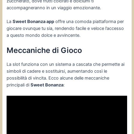
zuccherato, dove frutti colorati e dolciumi ti
accompagneranno in un viaggio emozionante.
La
Sweet Bonanza app
offre una comoda piattaforma per
giocare ovunque tu sia, rendendo facile e veloce l’accesso
a questo mondo dolce e avvincente.
Meccaniche di Gioco
La slot funziona con un sistema a cascata che permette ai
simboli di cadere e sostituirsi, aumentando così le
possibilità di vincita. Ecco alcune delle meccaniche
principali di
Sweet Bonanza
: