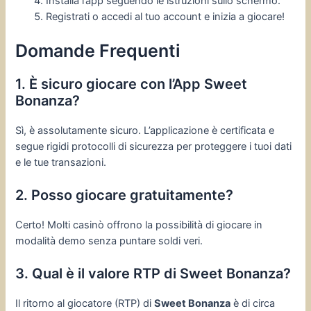
Installa l’app seguendo le istruzioni sullo schermo.
Registrati o accedi al tuo account e inizia a giocare!
Domande Frequenti
1. È sicuro giocare con l’App Sweet
Bonanza?
Sì, è assolutamente sicuro. L’applicazione è certificata e
segue rigidi protocolli di sicurezza per proteggere i tuoi dati
e le tue transazioni.
2. Posso giocare gratuitamente?
Certo! Molti casinò offrono la possibilità di giocare in
modalità demo senza puntare soldi veri.
3. Qual è il valore RTP di Sweet Bonanza?
Il ritorno al giocatore (RTP) di
Sweet Bonanza
è di circa