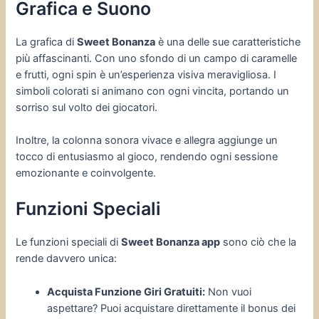
Grafica e Suono
La grafica di
Sweet Bonanza
è una delle sue caratteristiche
più affascinanti. Con uno sfondo di un campo di caramelle
e frutti, ogni spin è un’esperienza visiva meravigliosa. I
simboli colorati si animano con ogni vincita, portando un
sorriso sul volto dei giocatori.
Inoltre, la colonna sonora vivace e allegra aggiunge un
tocco di entusiasmo al gioco, rendendo ogni sessione
emozionante e coinvolgente.
Funzioni Speciali
Le funzioni speciali di
Sweet Bonanza app
sono ciò che la
rende davvero unica:
Acquista Funzione Giri Gratuiti:
Non vuoi
aspettare? Puoi acquistare direttamente il bonus dei