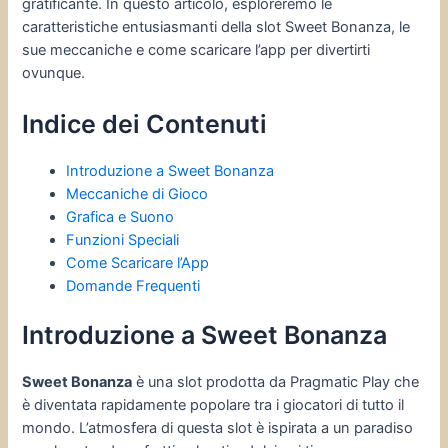
gratificante. In questo articolo, esploreremo le
caratteristiche entusiasmanti della slot Sweet Bonanza, le
sue meccaniche e come scaricare l’app per divertirti
ovunque.
Indice dei Contenuti
Introduzione a Sweet Bonanza
Meccaniche di Gioco
Grafica e Suono
Funzioni Speciali
Come Scaricare l’App
Domande Frequenti
Introduzione a Sweet Bonanza
Sweet Bonanza
è una slot prodotta da Pragmatic Play che
è diventata rapidamente popolare tra i giocatori di tutto il
mondo. L’atmosfera di questa slot è ispirata a un paradiso