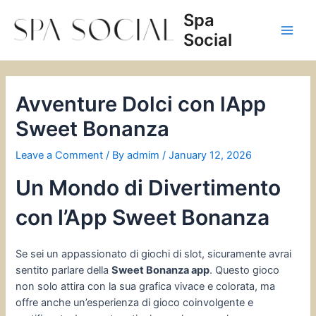
Skip
Spa
to
Social
content
Main
Men
Avventure Dolci con lApp
Sweet Bonanza
Leave a Comment
/ By
admim
/
January 12, 2026
Un Mondo di Divertimento
con l’App Sweet Bonanza
Se sei un appassionato di giochi di slot, sicuramente avrai
sentito parlare della
Sweet Bonanza app
. Questo gioco
non solo attira con la sua grafica vivace e colorata, ma
offre anche un’esperienza di gioco coinvolgente e