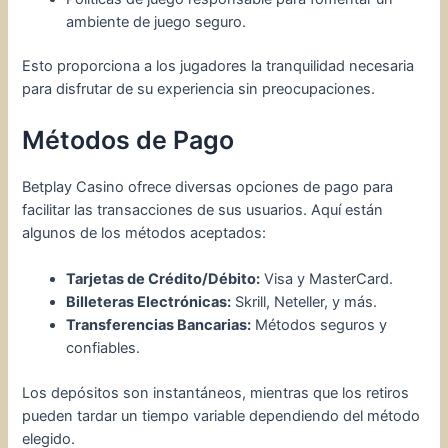
ambiente de juego seguro.
Esto proporciona a los jugadores la tranquilidad necesaria
para disfrutar de su experiencia sin preocupaciones.
Métodos de Pago
Betplay Casino ofrece diversas opciones de pago para
facilitar las transacciones de sus usuarios. Aquí están
algunos de los métodos aceptados:
Tarjetas de Crédito/Débito:
Visa y MasterCard.
Billeteras Electrónicas:
Skrill, Neteller, y más.
Transferencias Bancarias:
Métodos seguros y
confiables.
Los depósitos son instantáneos, mientras que los retiros
pueden tardar un tiempo variable dependiendo del método
elegido.