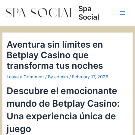
Skip
Spa
to
Social
content
Main
Men
Aventura sin límites en
Betplay Casino que
transforma tus noches
Leave a Comment
/ By
admim
/
February 17, 2026
Descubre el emocionante
mundo de Betplay Casino:
Una experiencia única de
juego