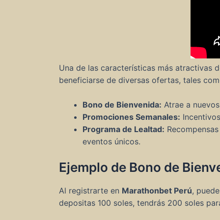
Una de las características más atractivas 
beneficiarse de diversas ofertas, tales com
Bono de Bienvenida:
Atrae a nuevos 
Promociones Semanales:
Incentivos
Programa de Lealtad:
Recompensas ex
eventos únicos.
Ejemplo de Bono de Bienv
Al registrarte en
Marathonbet Perú
, puede
depositas 100 soles, tendrás 200 soles para