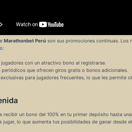
de
Marathonbet Perú
son sus promociones continuas. Los 
o:
jugadores con un atractivo bono al registrarse.
 periódicos que ofrecen giros gratis o bonos adicionales.
clusivas para jugadores frecuentes, lo que les permite ob
enida
s recibir un bono del 100% en tu primer depósito hasta una 
 jugar, lo que aumenta tus posibilidades de ganar desde el 