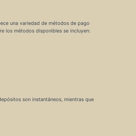
ece una variedad de métodos de pago
tre los métodos disponibles se incluyen:
depósitos son instantáneos, mientras que