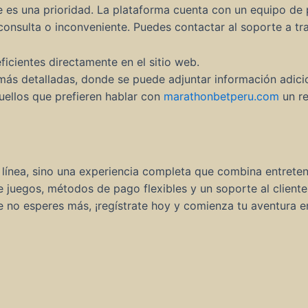
nte es una prioridad. La plataforma cuenta con un equipo d
consulta o inconveniente. Puedes contactar al soporte a tr
icientes directamente en el sitio web.
ás detalladas, donde se puede adjuntar información adicio
uellos que prefieren hablar con
marathonbetperu.com
un re
 línea, sino una experiencia completa que combina entrete
juegos, métodos de pago flexibles y un soporte al cliente 
ue no esperes más, ¡regístrate hoy y comienza tu aventura 