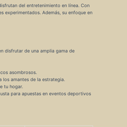
sfrutan del entretenimiento en línea. Con
ores experimentados. Además, su enfoque en
n disfrutar de una amplia gama de
icos asombrosos.
a los amantes de la estrategia.
e tu hogar.
usta para apuestas en eventos deportivos