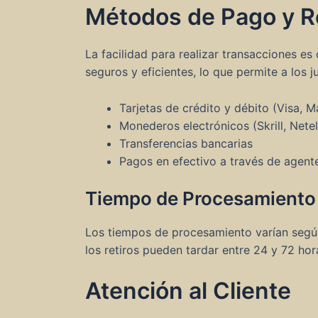
Métodos de Pago y R
La facilidad para realizar transacciones es
seguros y eficientes, lo que permite a los 
Tarjetas de crédito y débito (Visa, M
Monederos electrónicos (Skrill, Netel
Transferencias bancarias
Pagos en efectivo a través de agent
Tiempo de Procesamiento
Los tiempos de procesamiento varían según
los retiros pueden tardar entre 24 y 72 ho
Atención al Cliente