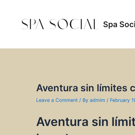
Skip
to
content
Spa Soci
Aventura sin límites
Leave a Comment
/ By
admim
/
February 1
Aventura sin lím