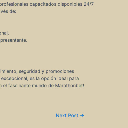
e profesionales capacitados disponibles 24/7
avés de:
nal.
presentante.
nimiento, seguridad y promociones
excepcional, es la opción ideal para
en el fascinante mundo de Marathonbet!
Next Post
→