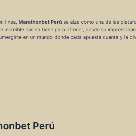
n línea,
Marathonbet Perú
se alza como una de las plataf
e increíble casino tiene para ofrecer, desde su impresiona
 sumergirte en un mundo donde cada apuesta cuenta y la div
honbet Perú