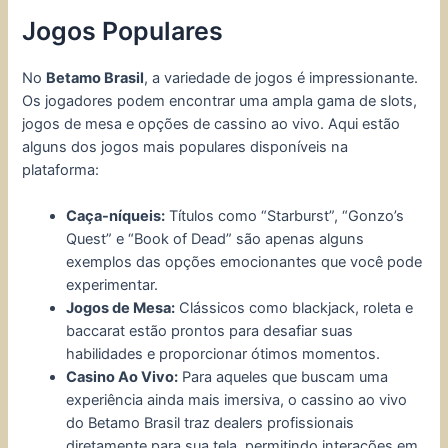
Jogos Populares
No
Betamo Brasil
, a variedade de jogos é impressionante.
Os jogadores podem encontrar uma ampla gama de slots,
jogos de mesa e opções de cassino ao vivo. Aqui estão
alguns dos jogos mais populares disponíveis na
plataforma:
Caça-níqueis:
Títulos como “Starburst”, “Gonzo’s
Quest” e “Book of Dead” são apenas alguns
exemplos das opções emocionantes que você pode
experimentar.
Jogos de Mesa:
Clássicos como blackjack, roleta e
baccarat estão prontos para desafiar suas
habilidades e proporcionar ótimos momentos.
Casino Ao Vivo:
Para aqueles que buscam uma
experiência ainda mais imersiva, o cassino ao vivo
do Betamo Brasil traz dealers profissionais
diretamente para sua tela, permitindo interações em