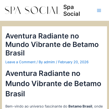
Skip
Spa
to
Social
content
Main
Men
Aventura Radiante no
Mundo Vibrante de Betamo
Brasil
Leave a Comment
/ By
admim
/
February 20, 2026
Aventura Radiante no
Mundo Vibrante de Betamo
Brasil
Bem-vindo ao universo fascinante do
Betamo Brasil
, onde