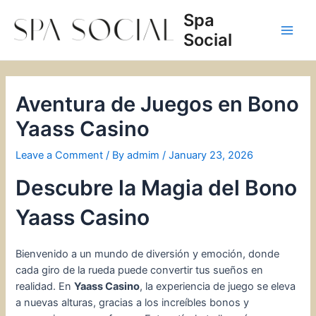
Skip
Spa
to
Social
content
Main
Men
Aventura de Juegos en Bono
Yaass Casino
Leave a Comment
/ By
admim
/
January 23, 2026
Descubre la Magia del Bono
Yaass Casino
Bienvenido a un mundo de diversión y emoción, donde
cada giro de la rueda puede convertir tus sueños en
realidad. En
Yaass Casino
, la experiencia de juego se eleva
a nuevas alturas, gracias a los increíbles bonos y