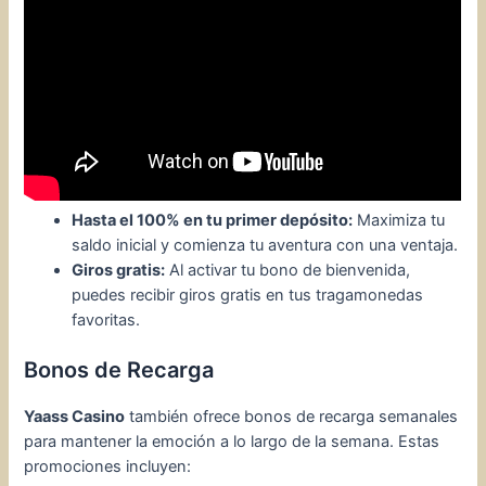
Hasta el 100% en tu primer depósito:
Maximiza tu
saldo inicial y comienza tu aventura con una ventaja.
Giros gratis:
Al activar tu bono de bienvenida,
puedes recibir giros gratis en tus tragamonedas
favoritas.
Bonos de Recarga
Yaass Casino
también ofrece bonos de recarga semanales
para mantener la emoción a lo largo de la semana. Estas
promociones incluyen: