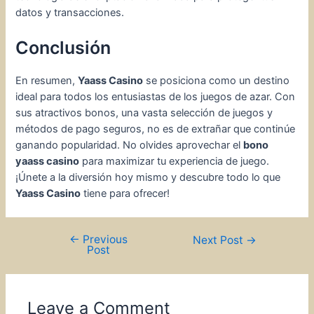
datos y transacciones.
Conclusión
En resumen,
Yaass Casino
se posiciona como un destino
ideal para todos los entusiastas de los juegos de azar. Con
sus atractivos bonos, una vasta selección de juegos y
métodos de pago seguros, no es de extrañar que continúe
ganando popularidad. No olvides aprovechar el
bono
yaass casino
para maximizar tu experiencia de juego.
¡Únete a la diversión hoy mismo y descubre todo lo que
Yaass Casino
tiene para ofrecer!
←
Previous
Post
Next Post
→
Post
navigation
Leave a Comment