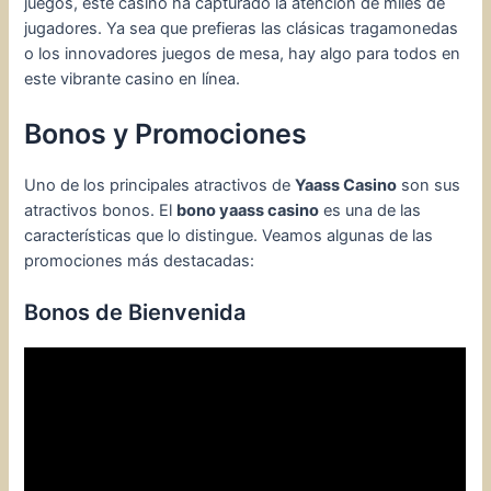
juegos, este casino ha capturado la atención de miles de
jugadores. Ya sea que prefieras las clásicas tragamonedas
o los innovadores juegos de mesa, hay algo para todos en
este vibrante casino en línea.
Bonos y Promociones
Uno de los principales atractivos de
Yaass Casino
son sus
atractivos bonos. El
bono yaass casino
es una de las
características que lo distingue. Veamos algunas de las
promociones más destacadas:
Bonos de Bienvenida