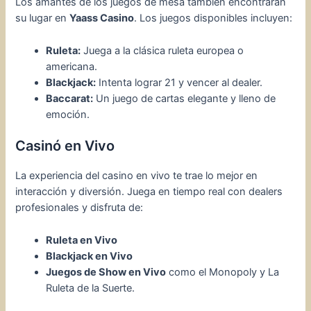
Los amantes de los juegos de mesa también encontrarán
su lugar en
Yaass Casino
. Los juegos disponibles incluyen:
Ruleta:
Juega a la clásica ruleta europea o
americana.
Blackjack:
Intenta lograr 21 y vencer al dealer.
Baccarat:
Un juego de cartas elegante y lleno de
emoción.
Casinó en Vivo
La experiencia del casino en vivo te trae lo mejor en
interacción y diversión. Juega en tiempo real con dealers
profesionales y disfruta de:
Ruleta en Vivo
Blackjack en Vivo
Juegos de Show en Vivo
como el Monopoly y La
Ruleta de la Suerte.